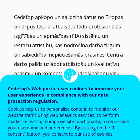
Filter-
Cedefop apkopo un salīdzina datus no Eiropas
driven
un ārpus tās, lai atbalstītu tādu profesionālās
indicator
izglītības un apmācības (PIA) sistēmu un
visualisation.
iestāžu attīstību, kas nodrošina darba tirgum
Data
refreshed
un sabiedrībai nepieciešamās prasmes. Centra
as
darbs palīdz uzlabot atbilstošu un kvalitatīvu
selections
prasmju un kompetenču nodrošināšanu visu
are
vecumu izglītojamajiem dažādos karjeras un
applied.
Cedefop’s Web portal uses cookies to improve your
dzīves posmos. Šā darba progresu ilustrē
user experience in compliance with our data
vairāki tematiskie darba virzieni.
protection regulation.
Cookies help us to personalise content, to monitor our
website traffic using web analytics services, to perform
Mūsu darbs pie
PIA nākotnes
Eiropā ļauj labāk
market research, to improve site functionality, to remember
izprast vispārējās problēmas, ar kādām
your username and preferences. By clicking on the “I
consent” button, you consent to our use of cookies.
saskaras Eiropas PIA, un to atšķirības dažādās