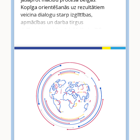
Kopīga orientēšanās uz rezultātiem
veicina dialogu starp izglītības,
apmācības un darba tirgus
dalībniekiem, kā arī dažādās izglītības
un apmācības apakšsistēmās. Tāpat arī
mācīšanās rezultātu piedāvātā
uzlabotā pārredzamība ir svarīgs
atskaites punkts vairākām
ieinteresētajām personām – politikas
veidotājiem, darba tirgus dalībniekiem
un mācību spēkiem, atvieglojot
atbilstības analīzi starp izglītības un
apmācības noteikumiem. Orientācija uz
mācīšanās rezultātiem ļauj
sistemātiskāk analizēt un salīdzināt
kvalifikāciju saturu un profilu, īpaši
pievēršoties vispārējo zināšanu un
profesionāli specifisko prasmju