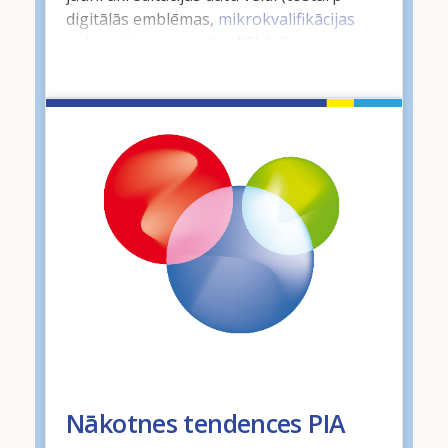
digitālās emblēmas,
mikrokvalifikācijas
apliecinājumi
, nanokvalifikācijas
apliecinājumi un citi) kā jauns veids, lai
privātpersonas var gūt un uzkrāt
mācīšanās pieredzi elastīgi, savā tempā
un visas dzīves garumā.
Nākotnes tendences PIA