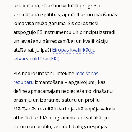
uzlabošanā, kā arī individuālā progresa
veicināšanā izglītības, apmācības un mācīšanās
jomā visa mūža garumā. Šis darbs tieši
atspoguļo ES instrumentu un principu izstrādi
un ieviešanu pārredzamībai un kvalifikāciju
atzīšanai, jo īpaši
Eiropas kvalifikāciju
ietvarstruktūrai (EKI)
.
PIA nodrošināšanu ietekmē
mācīšanās
rezultātu
izmantošana – apgalvojumi, kas
definē apmācāmajam nepieciešamo zināšanu,
prasmju un izpratnes saturu un profilu.
Mācīšanās rezultāti darbojas kā kopēja valoda
attiecībā uz PIA programmu un kvalifikāciju
saturu un profilu, veicinot dialoga iespējas