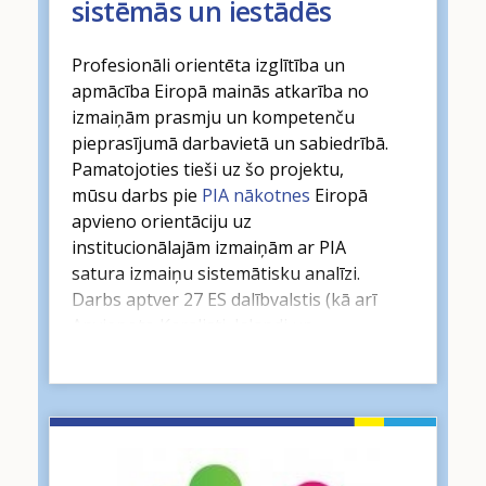
sistēmās un iestādēs
Profesionāli orientēta izglītība un
apmācība Eiropā mainās atkarība no
izmaiņām prasmju un kompetenču
pieprasījumā darbavietā un sabiedrībā.
Pamatojoties tieši uz šo projektu,
mūsu darbs pie
PIA nākotnes
Eiropā
apvieno orientāciju uz
institucionālajām izmaiņām ar PIA
satura izmaiņu sistemātisku analīzi.
Darbs aptver 27 ES dalībvalstis (kā arī
Apvienoto Karalisti, Islandi un
Norvēģiju) un palīdz labāk izprast
problēmas un iespējas, ar kādām
nākamajos gados saskarsies Eiropas
PIA.