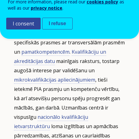
For more information, please read our
cookies policy
as
valstīs. Gan PIA iestāžu un struktūru izmaiņu
well as our
privacy notice
.
uzraudzība, gan arī darbs šajā jomā arvien
I consent
vairāk tiek orientēts uz PIA satura izmaiņām,
I refuse
piemēram, kā vislabāk kombinēt profesijas
specifiskās prasmes ar transversālām prasmēm
un
pamatkompetencēm
.
Kvalifikāciju un
akreditācijas datu
mainīgais raksturs, tostarp
augošā interese par validēšanu un
mikrokvalifikācijas apliecinājumiem
, tieši
ietekmē PIA prasmju un kompetenču vērtību,
kā arī atsevišķu personu spēju progresēt gan
mācībās, gan darbā. Uzmanības centrā ir
vispusīgu
nacionālo kvalifikāciju
ietvarstruktūru
loma izglītības un apmācības
pārredzamības, atzīšanas un caurlaidības