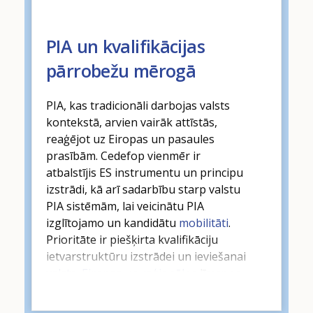
līdzsvarošanai ar
transversālajām
prasmēm
un
pamcatkompetencēm
.
Cedefop darbs šajā jomā, tostarp
PIA un kvalifikācijas
vadlīniju materiālu
publicēšana,
pārrobežu mērogā
ietekmē un atbalsta kvalifikāciju,
mācību programmu un mācību metožu
PIA, kas tradicionāli darbojas valsts
izstrādi, kā arī novērtēšanu un
kontekstā, arvien vairāk attīstās,
validēšanu.
reaģējot uz Eiropas un pasaules
prasībām. Cedefop vienmēr ir
atbalstījis ES instrumentu un principu
izstrādi, kā arī sadarbību starp valstu
PIA sistēmām, lai veicinātu PIA
izglītojamo un kandidātu
mobilitāti
.
Prioritāte ir piešķirta kvalifikāciju
ietvarstruktūru izstrādei un ieviešanai
valsts
,
Eiropas
un
reģionālos
līmeņos.