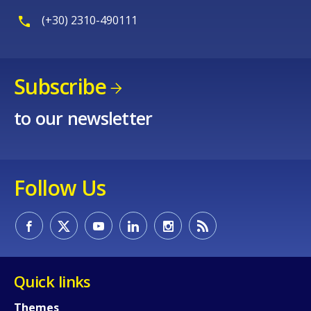
Any additional comments or feedback
(+30) 2310-490111
page?
Subscribe
to our newsletter
E-mail (optional)
Follow Us
Quick links
Themes