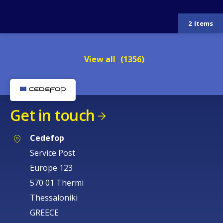
2
Items
View all
(1356)
Get in touch
Cedefop
Service Post
Europe 123
570 01 Thermi
How would you rate the content on th
Thessaloniki
GREECE