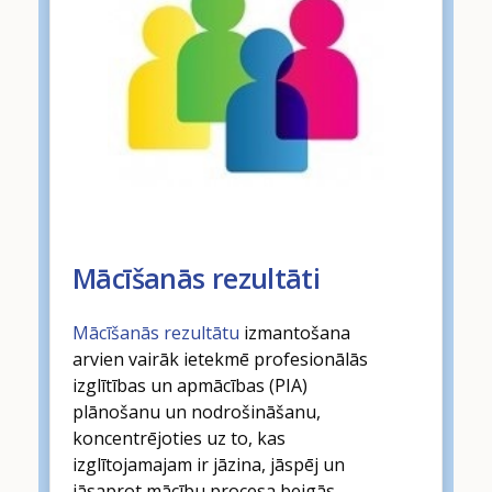
Mācīšanās rezultāti
Mācīšanās rezultātu
izmantošana
arvien vairāk ietekmē profesionālās
izglītības un apmācības (PIA)
plānošanu un nodrošināšanu,
koncentrējoties uz to, kas
izglītojamajam ir jāzina, jāspēj un
jāsaprot mācību procesa beigās.