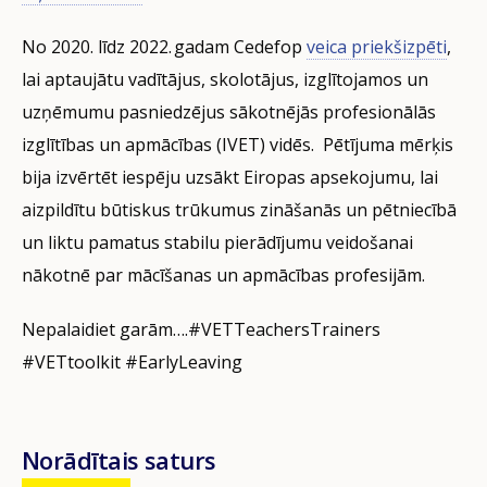
No 2020. līdz 2022. gadam Cedefop
veica priekšizpēti
,
lai aptaujātu vadītājus, skolotājus, izglītojamos un
uzņēmumu pasniedzējus sākotnējās profesionālās
izglītības un apmācības (IVET) vidēs. Pētījuma mērķis
bija izvērtēt iespēju uzsākt Eiropas apsekojumu, lai
aizpildītu būtiskus trūkumus zināšanās un pētniecībā
un liktu pamatus stabilu pierādījumu veidošanai
nākotnē par mācīšanas un apmācības profesijām.
Nepalaidiet garām….#VETTeachersTrainers
#VETtoolkit #EarlyLeaving
Norādītais saturs