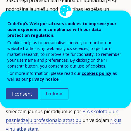
Sākotnējā profesionālā izglītība un apmācība (PIA)
nodrošina jauniešu nodarbinātības iespējas un
līdzdalību mūžizglītībā. Mēs apkopojam un analizējam
Cedefop’s Web portal uses cookies to improve your
PIA politiku un labo praksi, izstrādājam rīkus politikas
user experience in compliance with our data
veidotājiem un praktiķiem, kā arī veicam pētījumus,
protection regulation.
Cookies help us to personalise content, to monitor our
kas atbalsta tādu cilvēku sociālo iekļaušanu un
website traffic using web analytics services, to perform
integrāciju darba tirgū,
kuriem ir risks pamest
market research, to improve site functionality, to remember
your username and preferences. By clicking on the “I
mācības, izglītību un apmācību priekšlaicīgi
consent” button, you consent to our use of cookies.
pametušos un jauniešus, kuri nestrādā, nemācās un
For more information, please read our
cookies policy
as
neapgūst arodu (NEET)
.
well as our
privacy notice
.
Skolotāji un pasniedzēji ir būtisks kvalitatīvas un
I consent
I refuse
iekļaujošas izglītības un apmācības virzītājspēks. Mēs
sniedzam jaunus pierādījumus par
PIA skolotāju un
pasniedzēju profesionālo attīstību
un veidojam
rīkus
viņu atbalstam
.