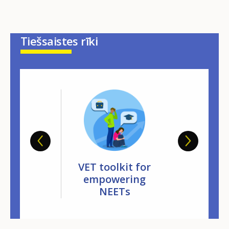
Tiešsaistes rīki
oolkit for
VET toolk
VET toolkit for
ing early
tackling
empowering
aving
leav
NEETs