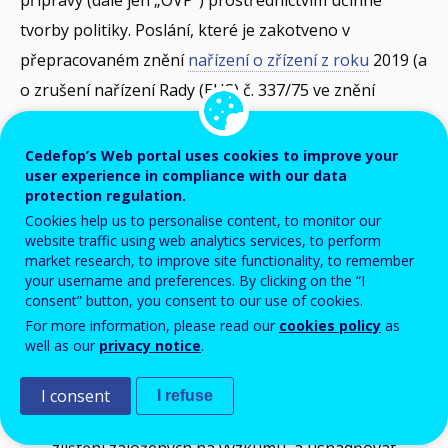
tvorby politiky. Poslání, které je zakotveno v
přepracovaném znění
nařízení o zřízení z roku
2019 (a
o zrušení nařízení Rady (EHS) č. 337/75 ve znění
nařízení č. 2051/2004) a odráží zásadu tripartity, jež je
základem úspěšného OVP, určuje hlavní partnery
Cedefop’s Web portal uses cookies to improve your
user experience in compliance with our data
střediska Cedefop.
protection regulation.
Cookies help us to personalise content, to monitor our
Podporovat propagaci, rozvoj a provádění
website traffic using web analytics services, to perform
market research, to improve site functionality, to remember
politiky Unie v oblasti OVP, jakož i politik v
your username and preferences. By clicking on the “I
oblasti dovedností a kvalifikací, a to ve
consent” button, you consent to our use of cookies.
For more information, please read our
cookies policy
as
spolupráci s Komisí, členskými státy a
well as our
privacy notice
.
sociálními partnery. Za tímto účelem
prohlubovat a šířit znalosti, poskytovat
I consent
I refuse
podklady a služby pro tvorbu politik, včetně
zjištění založených na výzkumu, a usnadňovat