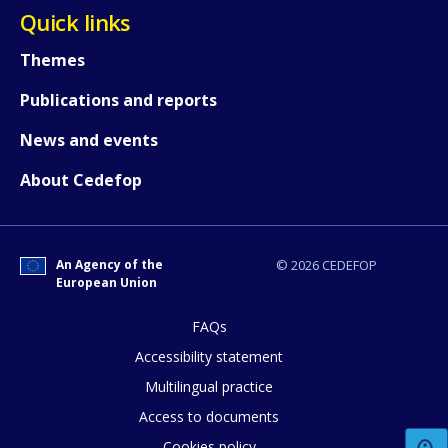
Quick links
Themes
Publications and reports
How would you rate the content on th
News and events
About Cedefop
Any additional comments or feedback
page?
An Agency of the
© 2026 CEDEFOP
European Union
FAQs
Accessibility statement
Multilingual practice
Access to documents
E-mail (optional)
Cookies policy