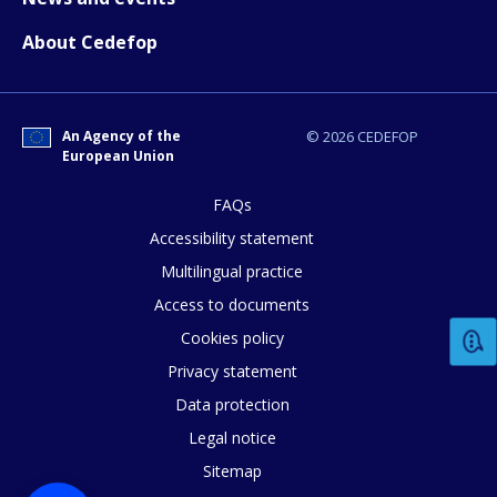
About Cedefop
An Agency of the
© 2026 CEDEFOP
European Union
FAQs
Accessibility statement
How would you rate the content on th
Multilingual practice
Access to documents
Any additional comments or feedback
Cookies policy
page?
Privacy statement
Data protection
Legal notice
Sitemap