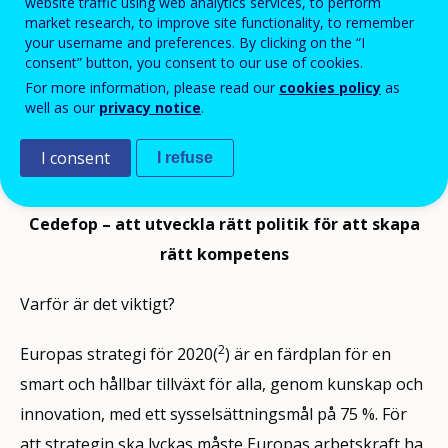
website traffic using web analytics services, to perform
att utveckla yrkesutbildningspolitiken inom EU och
market research, to improve site functionality, to remember
your username and preferences. By clicking on the “I
bidra till genomförandet av den. Cedefop hjälper
consent” button, you consent to our use of cookies.
Europeiska kommissionen, EU:s medlemsstater och
For more information, please read our
cookies policy
as
well as our
privacy notice
.
arbetsmarknadens parter att utveckla
yrkesutbildningspolitiken på ett relevant sätt i
I consent
I refuse
unionen.
Cedefop – att utveckla rätt politik för att skapa
rätt kompetens
Varför är det viktigt?
2
Europas strategi för 2020(
) är en färdplan för en
smart och hållbar tillväxt för alla, genom kunskap och
innovation, med ett sysselsättningsmål på 75 %. För
att strategin ska lyckas måste Europas arbetskraft ha