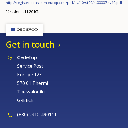
http://register.consilium.europa.eu/pdf/sv/10/st00/st00007.sv10.pdf
[läst den 4.11.2010].
Get in touch
Cedefop
Service Post
Europe 123
570 01 Thermi
Thessaloniki
GREECE
(+30) 2310-490111