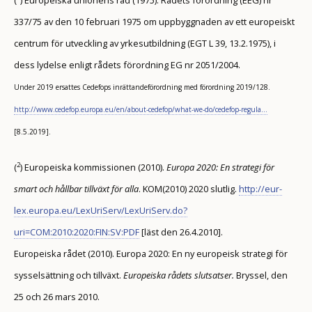
337/75 av den 10 februari 1975 om uppbyggnaden av ett europeiskt
centrum för utveckling av yrkesutbildning (EGT L 39, 13.2.1975), i
dess lydelse enligt rådets förordning EG nr 2051/2004.
Under 2019 ersattes Cedefops inrättandeförordning med förordning 2019/128.
http://www.cedefop.europa.eu/en/about-cedefop/what-we-do/cedefop-regula…
[8.5.2019].
2
(
) Europeiska kommissionen (2010).
Europa 2020: En strategi för
smart och hållbar tillväxt för alla
. KOM(2010) 2020 slutlig.
http://eur-
lex.europa.eu/LexUriServ/LexUriServ.do?
uri=COM:2010:2020:FIN:SV:PDF
[läst den 26.4.2010].
Europeiska rådet (2010). Europa 2020: En ny europeisk strategi för
sysselsättning och tillväxt.
Europeiska rådets slutsatser.
Bryssel, den
25 och 26 mars 2010.