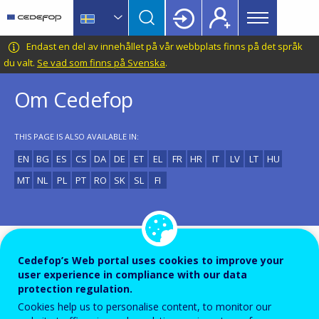
Main
Skip
Skip
to
to
menu
main
language
CEDEFOP
European
Endast en del av innehållet på vår webbplats finns på det språk
Topbar
content
switcher
Centre
du valt.
Se vad som finns på Svenska
.
for
Om Cedefop
the
Development
of
THIS PAGE IS ALSO AVAILABLE IN:
Vocational
EN
BG
ES
CS
DA
DE
ET
EL
FR
HR
IT
LV
LT
HU
Training
MT
NL
PL
PT
RO
SK
SL
FI
Det europeiska centrumet för utveckling av
Cedefop’s Web portal uses cookies to improve your
yrkesutbildning, Cedefop, är ett av EU:s
user experience in compliance with our data
protection regulation.
1
decentraliserade organ. Centrumet grundades 1975(
)
Cookies help us to personalise content, to monitor our
och har sedan 1995 sin bas i Grekland. Vi arbetar för