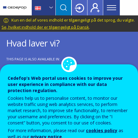
Main
Skip
Skip
to
to
menu
main
language
CEDEFOP
European
Kun en del af vores indhold er tilgængeligt på det sprog, du valgte.
Topbar
content
switcher
Centre
Se, hvilket indhold der er tilgængeligt på Dansk
.
for
Hvad laver vi?
the
Development
of
THIS PAGE IS ALSO AVAILABLE IN:
Vocational
EN
BG
ES
CS
DE
ET
EL
FR
GA
HR
IT
LV
LT
HU
Training
MT
NL
PL
PT
RO
SK
SL
FI
SV
Cedefop’s Web portal uses cookies to improve your
user experience in compliance with our data
protection regulation.
Cookies help us to personalise content, to monitor our
website traffic using web analytics services, to perform
Cedefop er et af EU's decentrale agenturer. Cedefop
market research, to improve site functionality, to remember
your username and preferences. By clicking on the “I
blev grundlagt i 1975 og har haft hjemsted i
consent” button, you consent to our use of cookies.
Grækenland siden 1995. Agenturet støtter og
For more information, please read our
cookies policy
as
fremmer udviklingen og gennemførelsen af Unionens
well as our
privacy notice
.