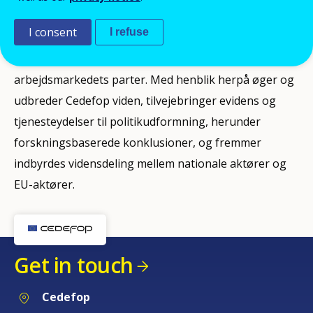
politik for erhvervsuddannelse og dens politikker for
I consent
I refuse
færdigheder og kvalifikationer gennem samarbejde
med Kommissionen, medlemsstaterne og
arbejdsmarkedets parter. Med henblik herpå øger og
udbreder Cedefop viden, tilvejebringer evidens og
tjenesteydelser til politikudformning, herunder
forskningsbaserede konklusioner, og fremmer
indbyrdes vidensdeling mellem nationale aktører og
EU-aktører.
Get in touch
Cedefop