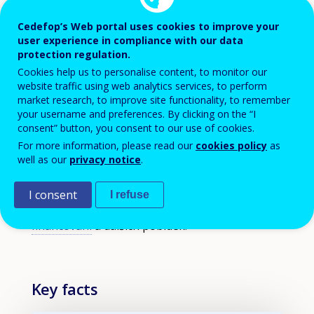
indicator
znalostí o OVP odborné znalosti z různých
visualisation.
Cedefop’s Web portal uses cookies to improve your
oblastí OVP a politik souvisejících s OVP. To
Data
user experience in compliance with our data
refreshed
protection regulation.
zahrnuje informace a empirické poznatky
as
Cookies help us to personalise content, to monitor our
získané v rámci činnosti střediska Cedefop
website traffic using web analytics services, to perform
selections
týkající se
profesního rozvoje učitelů a
market research, to improve site functionality, to remember
are
your username and preferences. By clicking on the “I
školitelů
,
učňovské přípravy
,
řešení problému
applied.
consent” button, you consent to our use of cookies.
předčasného opouštění OVP
a
posílení
For more information, please read our
cookies policy
as
well as our
privacy notice
.
postavení osob NEET
,
dalšího odborného
vzdělávání a přípravy a cest prohlubování
I consent
I refuse
dovedností pro dospělé
,
poradenství
,
validace
a
financování
a dalších pobídek.
Key facts