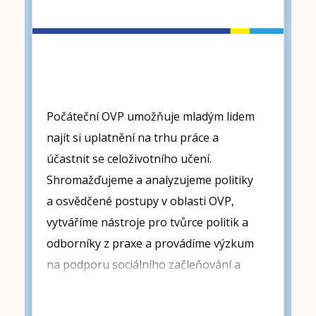
OVP pro mladé lidi, učitele
a školitele
Počáteční OVP umožňuje mladým lidem
najít si uplatnění na trhu práce a
účastnit se celoživotního učení.
Shromažďujeme a analyzujeme politiky
a osvědčené postupy v oblasti OVP,
vytváříme nástroje pro tvůrce politik a
odborníky z praxe a provádíme výzkum
na podporu sociálního začleňování a
integrace na trh práce
studentů, kteří
jsou ohroženi předčasným ukončením