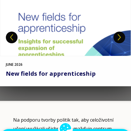
MAY 2026
Policy approaches to tackle VET
teacher shortages in the EU
Filter-
Na podporu tvorby politik tak, aby celoživotní
driven
učení využívali všichni, shromažďuje centrum