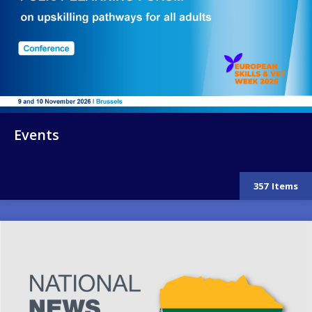
Events
357
Items
Image