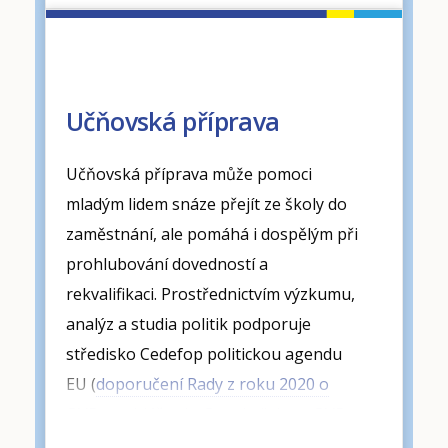
studia, osob předčasně odcházejících
ze vzdělávání a odborné přípravy
a
mladých lidí, kteří nejsou zaměstnaní
ani se neúčastní vzdělávání nebo
Učňovská příprava
odborné přípravy (NEET)
.
Učňovská příprava může pomoci
Učitelé a školitelé jsou základní hnací
mladým lidem snáze přejít ze školy do
silou vysoce kvalitního a inkluzivního
zaměstnání, ale pomáhá i dospělým při
vzdělávání a odborné přípravy.
prohlubování dovedností a
Poskytujeme nové empirické poznatky
rekvalifikaci. Prostřednictvím výzkumu,
o
profesním rozvoji učitelů a školitelů v
analýz a studia politik podporuje
oblasti OVP
a vytváříme
nástroje na
středisko Cedefop politickou agendu
jejich podporu
.
EU (
doporučení Rady z roku 2020 o
OVP
,
prohlášení z Osnabrücku o OVP
,
Cílem
studie proveditelnosti nového
Evropský rámec pro kvalitní a efektivní
celoevropského průzkumu mezi