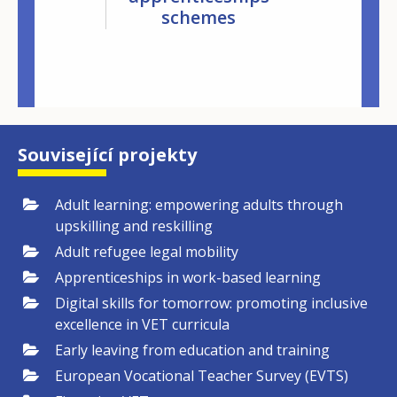
schemes
non-formal and
podporovat společnosti, zejména malé
informal
a střední podniky, při rozvíjení
learning
dovedností svých zaměstnanců, aby
zůstaly konkurenceschopné, inovativní
a schopné řídit a utvářet změny.
Související projekty
Činnosti prováděné jak napříč těmito
třemi dlouhodobými tématy střediska
Adult learning: empowering adults through
Cedefop, tak v jejich rámci mají za cíl
upskilling and reskilling
vytvářet a upevňovat nové znalosti a
Adult refugee legal mobility
pomáhat tvůrcům politik a dalším
Apprenticeships in work-based learning
zúčastněným stranám rozvíjet
Digital skills for tomorrow: promoting inclusive
excellence in VET curricula
soudržné, koordinované a integrované
Early leaving from education and training
podpůrné politiky a systémy.
European Vocational Teacher Survey (EVTS)