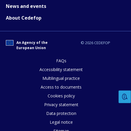
News and events
About Cedefop
How would you rate the content on th
Any additional comments or feedback
An Agency of the
© 2026 CEDEFOP
European Union
page?
FAQs
Accessibility statement
Multilingual practice
Access to documents
Cookies policy
E-mail (optional)
Privacy statement
Data protection
Legal notice
Sitemap