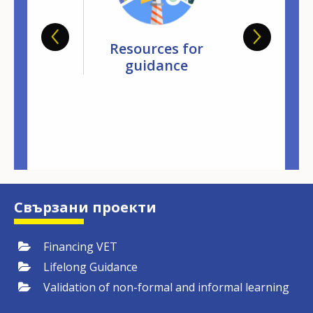
ropean
Resources for
Financin
base on
guidance
learn
dation of
datab
ormal and
formal
arning
Свързани проекти
Financing VET
Lifelong Guidance
Validation of non-formal and informal learning