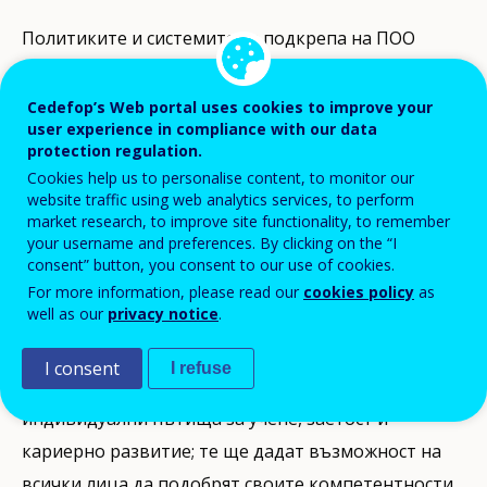
Политиките и системите за подкрепа на ПОО
обхващат три трансверсални теми: ориентиране
през целия живот, валидиране на неформалното и
Cedefop’s Web portal uses cookies to improve your
user experience in compliance with our data
информалното учене и финансиране на ПОО/
protection regulation.
ученето за възрастни. Ние също така
Cookies help us to personalise content, to monitor our
предоставяме информация за други стимули,
website traffic using web analytics services, to perform
market research, to improve site functionality, to remember
които пряко подпомагат лицата в тяхното
your username and preferences. By clicking on the “I
обучение и кариера, както и дружествата при
consent” button, you consent to our use of cookies.
For more information, please read our
cookies policy
as
предоставянето на възможности за обучение.
well as our
privacy notice
.
Политическата програма „Европа 2020+“
I consent
I refuse
подчертава необходимостта от гладки
индивидуални пътища за учене, заетост и
кариерно развитие; те ще дадат възможност на
всички лица да подобрят своите компетентности,