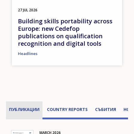
27 JUL 2026
Building skills portability across
Europe: new Cedefop
publications on qualification
recognition and digital tools
Headlines
ПУБЛИКАЦИИ
COUNTRY REPORTS
СЪБИТИЯ
НОВ
MARCH
2026
Image