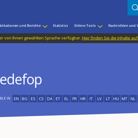
blikationen und Berichte
Statistics
Online-Tools
Nachrichten und 
n der von Ihnen gewählten Sprache verfügbar.
Hier finden Sie die Inhalte au
edefop
BLE IN:
EN
BG
ES
CS
DA
ET
EL
FR
HR
IT
LV
LT
HU
MT
NL