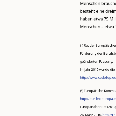
Menschen brauchen 
besteht eine dreim
haben etwa 75 Mill
Menschen – etwa 1
1
(
) Rat der Europäische
Förderung der Berufsb
geänderten Fassung.
Im Jahr 2019 wurde di
http://www.cedefop.e
2
(
) Europäische Kommis
http://eur-lex.europa
Europäischer Rat (2010
26. März 2010.
http://r