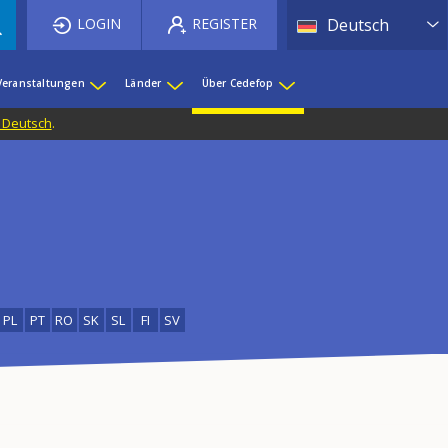
List 
LOGIN
REGISTER
Deutsch
Veranstaltungen
Länder
Über Cedefop
f Deutsch
.
PL
PT
RO
SK
SL
FI
SV