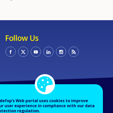
Follow Us
defop’s Web portal uses cookies to improve
ur user experience in compliance with our data
otection regulation.
About Cedefop