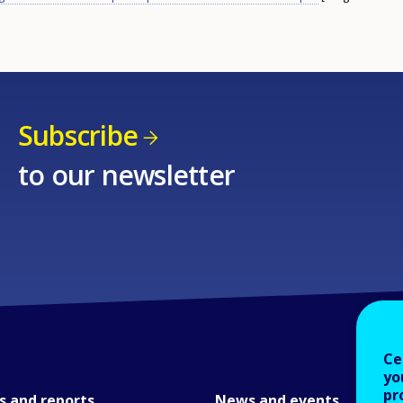
Subscribe
to our newsletter
Ce
yo
pr
s and reports
News and events