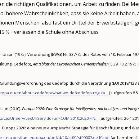
die richtigen Qualifikationen, um Arbeit zu finden. Bei Me
al höhere Wahrscheinlichkeit, dass sie keine Arbeit haben, 
ionen Menschen, also fast ein Drittel der Erwerbstätigen, ge
5 % ‑ verlassen die Schule ohne Abschluss.
n Union (1975). Verordnung (EWG) Nr. 337/75 des Rates vom 10. Februar 19
ildung (Cedefop),
Amtsblatt der Europäischen Gemeinschaften
, L 39, 13.2.197
e Gründungsverordnung des Cedefop durch die Verordnung (EU) 2019/128 e
uropa.eu/en/about-cedefop/what-we-do/cedefop-regula…
[aufgerufen 8.5.
sion (2010).
Europa 2020: Eine Strategie für intelligentes, nachhaltiges und inte
.eu/LexUriServ/LexUriServ.do?uri=COM:2010:2020:FIN…
[aufgerufen: 26.4.201
). Europa 2020: eine neue europäische Strategie für Beschäftigung und W
egister.consilium.europa.eu/pdf/d/10/st00/st00007.de10.pdf
[aufgerufen: 4.