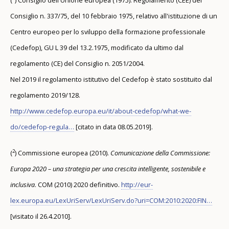
Consiglio n. 337/75, del 10 febbraio 1975, relativo all'istituzione di un
Centro europeo per lo sviluppo della formazione professionale
(Cedefop), GU L 39 del 13.2.1975, modificato da ultimo dal
regolamento (CE) del Consiglio n. 2051/2004.
Nel 2019 il regolamento istitutivo del Cedefop è stato sostituito dal
regolamento 2019/128.
http://www.cedefop.europa.eu/it/about-cedefop/what-we-
do/cedefop-regula…
[citato in data 08.05.2019].
2
(
) Commissione europea (2010).
Comunicazione della Commissione:
Europa 2020 – una strategia per una crescita intelligente, sostenibile e
inclusiva
. COM (2010) 2020 definitivo.
http://eur-
lex.europa.eu/LexUriServ/LexUriServ.do?uri=COM:2010:2020:FIN…
[visitato il 26.4.2010].