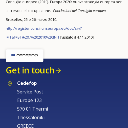
Consiglio europeo (2010). Europa 2020: nuova strategia europea per
la crescita e l'occupazione.
Conclusioni del Consiglio europeo.
Bruxelles, 25 e 26 marzo 2010.
http://register.consilium.europa.eu/doc/srv?
l=IT&f=ST%207%202010%20INIT
[visitato il 4.11.2010].
Get in touch
Cedefop
Service Post
Europe 123
570 01 Thermi
Thessaloniki
GREECE