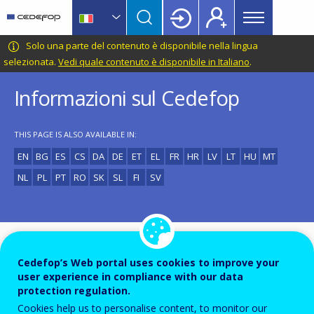
Main
Skip
Skip
to
to
menu
main
language
CEDEFOP
European
Solo una parte del contenuto è disponibile nella lingua
Topbar
content
switcher
Centre
selezionata.
Vedi quale contenuto è disponibile in Italiano
.
for
Informazioni sul Cedefop
the
Development
of
THIS PAGE IS ALSO AVAILABLE IN:
Vocational
EN
BG
ES
CS
DA
DE
ET
EL
FR
HR
LV
LT
HU
MT
Training
NL
PL
PT
RO
SK
SL
FI
SV
Il Cedefop è una delle agenzie decentrate dell'UE.
Cedefop’s Web portal uses cookies to improve your
1
Costituito (
) nel 1975 e con sede in Grecia dal 1995, il
user experience in compliance with our data
Cedefop svolge un'attività funzionale alla definizione
protection regulation.
Cookies help us to personalise content, to monitor our
delle politiche europee in materia di istruzione e