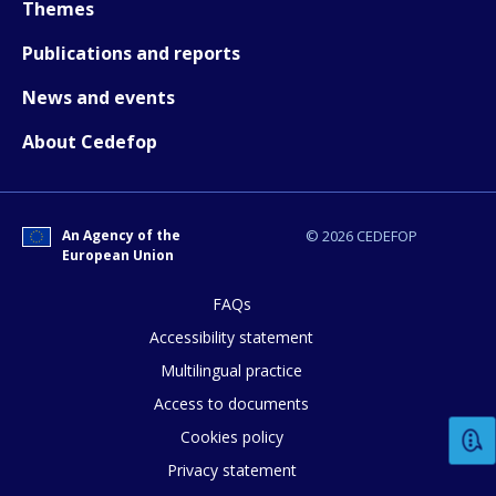
Themes
Publications and reports
News and events
About Cedefop
An Agency of the
© 2026 CEDEFOP
European Union
FAQs
How would you rate the content on th
Accessibility statement
Multilingual practice
Access to documents
Any additional comments or feedback
Cookies policy
page?
Privacy statement