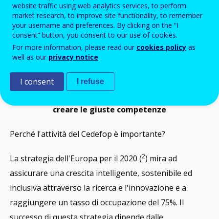
website traffic using web analytics services, to perform
formazione professionale (IFP) e contribuisce alla loro
market research, to improve site functionality, to remember
your username and preferences. By clicking on the “I
attuazione. L'agenzia coadiuva la Commissione
consent” button, you consent to our use of cookies.
europea, gli Stati membri dell'UE e le parti sociali
For more information, please read our
cookies policy
as
nell'elaborazione di politiche europee nel campo
well as our
privacy notice
.
dell'IFP.
I consent
I refuse
Il Cedefop aiuta a elaborare le politiche giuste per
creare le giuste competenze
Perché l'attività del Cedefop è importante?
2
La strategia dell'Europa per il 2020 (
) mira ad
assicurare una crescita intelligente, sostenibile ed
inclusiva attraverso la ricerca e l'innovazione e a
raggiungere un tasso di occupazione del 75%. Il
successo di questa strategia dipende dalle