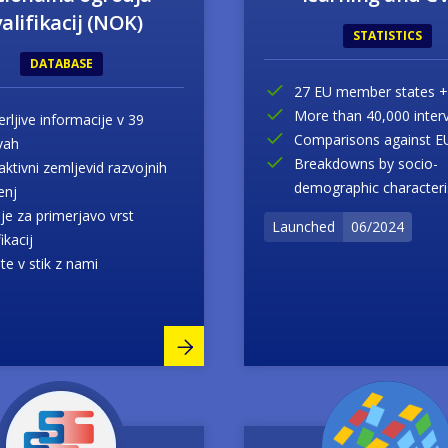
alifikacij (NOK)
STATISTICS
DATABASE
27 EU member states +
More than 40,000 inter
rljive informacije v 39
Comparisons against EU
vah
Breakdowns by socio-
aktivni zemljevid razvojnih
demographic characteri
enj
je za primerjavo vrst
Launched
06/2024
fikacij
te v stik z nami
Image
Image