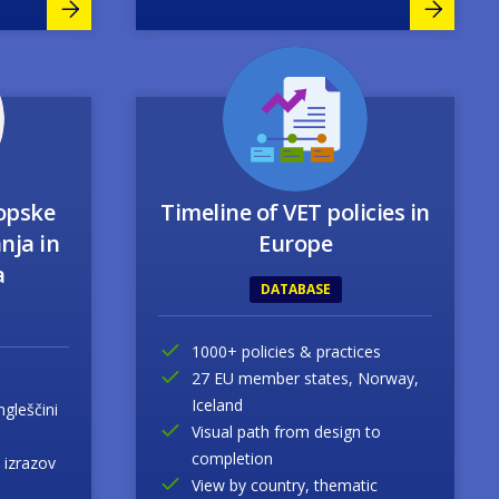
Image
opske
Timeline of VET policies in
nja in
Europe
a
DATABASE
1000+ policies & practices
27 EU member states, Norway,
Iceland
gleščini
Visual path from design to
completion
 izrazov
View by country, thematic