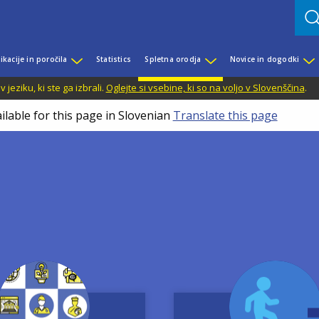
ikacije in poročila
Statistics
Spletna orodja
Novice in dogodki
jeziku, ki ste ga izbrali.
Oglejte si vsebine, ki so na voljo v Slovenščina
.
ilable for this page in Slovenian
Translate this page
Image
Image