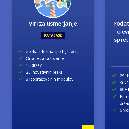
Viri za usmerjanje
Podat
o ev
DATABASE
spret
Zbirka informacij o trgu dela
Orodje za odločanje
16 držav
25 inovativnih praks
29 d
8 izobraževalnih modulov
4621
80+ 
Prim
drža
6 vid