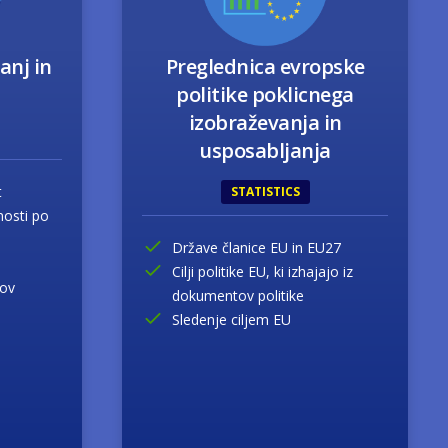
anj in
Preglednica evropske
politike poklicnega
izobraževanja in
usposabljanja
t
STATISTICS
nosti po
Države članice EU in EU27
Cilji politike EU, ki izhajajo iz
kov
dokumentov politike
Sledenje ciljem EU