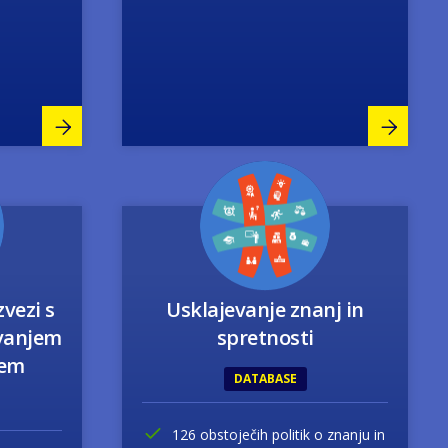
Image
zvezi s
Usklajevanje znanj in
evanjem
spretnosti
jem
DATABASE
126 obstoječih politik o znanju in