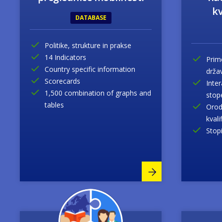
kv
DATABASE
Politike, strukture in prakse
14 Indicators
Prime
Country specific information
drža
Scorecards
Inter
1,500 combination of graphs and
stop
tables
Orod
kvali
Stopi
Image