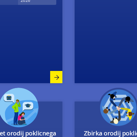
2026
Image
Image
t orodij poklicnega
Zbirka orodij pokl