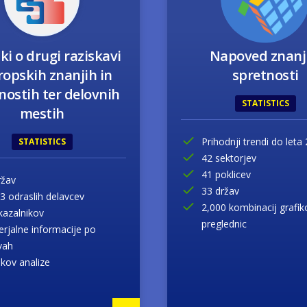
ki o drugi raziskavi
Napoved znanj
ropskih znanjih in
spretnosti
nostih ter delovnih
STATISTICS
mestih
Prihodnji trendi do leta
STATISTICS
42 sektorjev
41 poklicev
ržav
33 držav
3 odraslih delavcev
2,000 kombinacij grafik
kazalnikov
preglednic
erjalne informacije po
vah
ikov analize