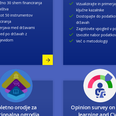
ližno 30 shem financiranja
Vizualizirajte in primerja
ništva
ključne kazalnike
kot 50 instrumentov
Dostopajte do podatko
ciranja
državah
erjava med državami
Zagotovite vpogled v p
led po državah z
Izvozite nabor podatko
jevidom
Več o metodologiji
Image
Image
letno orodje za
Opinion survey on
cionalna ogrodja
learning and C