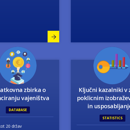
Image
Image
atkovna zbirka o
Ključni kazalniki v 
ciranju vajeništva
poklicnim izobraž
in usposabljan
DATABASE
STATISTICS
kot 20 držav