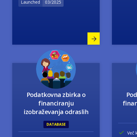
Launched
03/2025
Image
Podatkovna zbirka o
Pod
financiranju
finan
izobraževanja odraslih
DATABASE
Več 