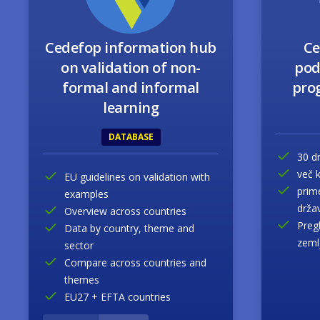
Cedefop information hub
Ce
on validation of non-
pod
formal and informal
pro
learning
DATABASE
30 d
več 
EU guidelines on validation with
prim
examples
drža
Overview across countries
Preg
Data by country, theme and
zeml
sector
Compare across countries and
themes
EU27 + EFTA countries