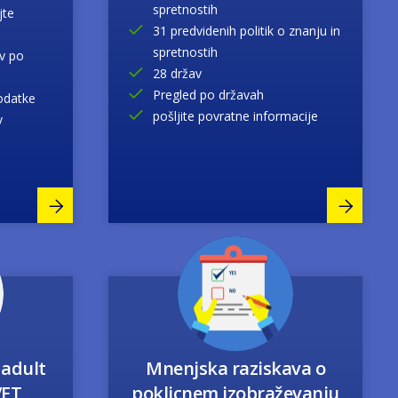
spretnostih
jte
31 predvidenih politik o znanju in
spretnostih
v po
28 držav
Pregled po državah
odatke
pošljite povratne informacije
v
Image
 adult
Mnenjska raziskava o
VET
poklicnem izobraževanju