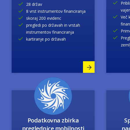
Prib
28 držav
vaje
8 vrst instrumentov financiranja
Več 
skoraj 200 evidenc
finan
pregledi po državah in vrstah
Prim
instrumentov financiranja
Preg
kartiranje po državah
zeml
Image
Podatkovna zbirka
Sp
preglednice mobilnosti
na