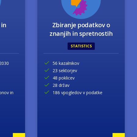
 in
Zbiranje podatkov o
znanjih in spretnostih
STATISTICS
 2030
56 kazalnikov
23 sektorjev
48 poklicev
28 držav
onov in
186 vpogledov v podatke