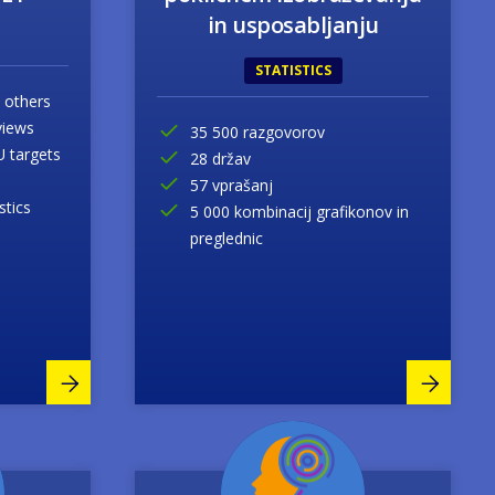
in usposabljanju
STATISTICS
 others
views
35 500 razgovorov
 targets
28 držav
57 vprašanj
stics
5 000 kombinacij grafikonov in
preglednic
Image