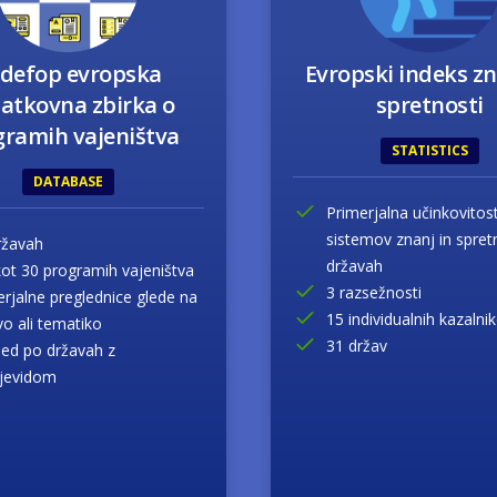
defop evropska
Evropski indeks zn
atkovna zbirka o
spretnosti
gramih vajeništva
STATISTICS
DATABASE
Primerjalna učinkovitos
sistemov znanj in spret
ržavah
državah
kot 30 programih vajeništva
3 razsežnosti
erjalne preglednice glede na
15 individualnih kazalni
vo ali tematiko
31 držav
led po državah z
jevidom