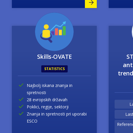
Image
Skills-OVATE
ST
ant
STATISTICS
tren
Najbolj iskana znanja in
spretnosti
28 evropskih državah
L
Poklici, regije, sektorji
Znanja in spretnosti pri uporabi
Las
ESCO
Referen