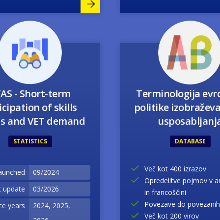
Image
Image
AS - Short-term
Terminologija evr
icipation of skills
politike izobraževa
ds and VET demand
usposabljanj
STATISTICS
DATABASE
Več kot 400 izrazov
aunched
09/2024
Opredelitve pojmov v an
t update
03/2026
in francoščini
Povezave do povezanih
ce years
2024, 2025,
Več kot 200 virov