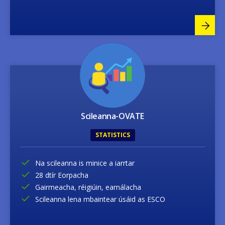
Image
Scileanna-OVATE
STATISTICS
Na scileanna is minice a iarrtar
28 dtír Eorpacha
Gairmeacha, réigiúin, earnálacha
Scileanna lena mbaintear úsáid as ESCO