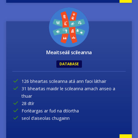
Image
Meaitseáil scileanna
DATABASE
126 bheartas scileanna atá ann faoi láthair
31 bheartas maidir le scileanna amach anseo a
thuar
28 dtír
Forléargas ar fud na dtíortha
seol d’aiseolas chugainn