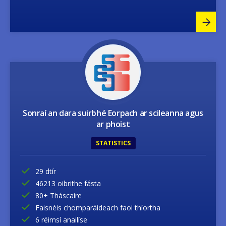
Image
Sonraí an dara suirbhé Eorpach ar scileanna agus
ar phoist
STATISTICS
29 dtír
46213 oibrithe fásta
80+ Tháscaire
Faisnéis chomparáideach faoi thíortha
6 réimsí anailíse