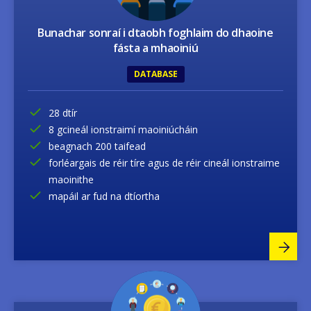
Bunachar sonraí i dtaobh foghlaim do dhaoine
fásta a mhaoiniú
DATABASE
28 dtír
8 gcineál ionstraimí maoiniúcháin
beagnach 200 taifead
forléargais de réir tíre agus de réir cineál ionstraime
maoinithe
mapáil ar fud na dtíortha
Image