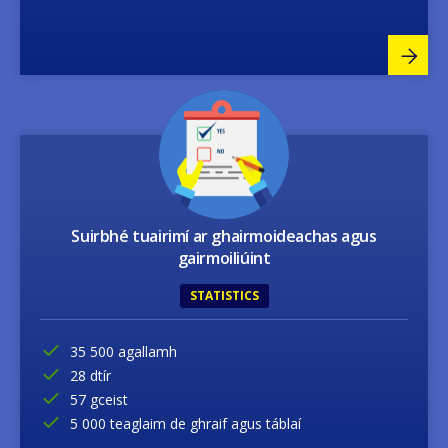
Image
Suirbhé tuairimí ar ghairmoideachas agus
gairmoiliúint
STATISTICS
35 500 agallamh
28 dtír
57 gceist
5 000 teaglaim de ghraif agus táblaí