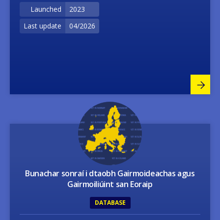
Launched
2023
Last update
04/2026
Image
Bunachar sonraí i dtaobh Gairmoideachas agus
Gairmoiliúint san Eoraip
DATABASE