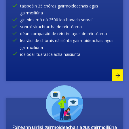
taispeáin 35 chóras gairmoideachais agus
gairmoiliúna
gin níos mó ná 2500 leathanach sonraí
sonraí struchtúrtha de réir téama
déan comparáid de réir tíre agus de réir téama
léaráidí de chórais náisiúnta gairmoideachais agus
gairmoiliúna
íoslódáil tuarascálacha náisiúnta
Image
Foireann uirlisí gairmoideachais agus gairmoiliúna