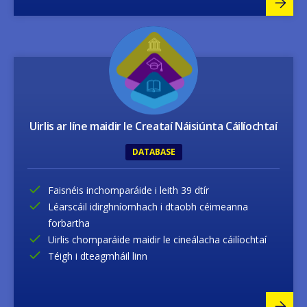
Image
Uirlis ar líne maidir le Creataí Náisiúnta Cáilíochtaí
DATABASE
Faisnéis inchomparáide i leith 39 dtír
Léarscáil idirghníomhach i dtaobh céimeanna
forbartha
Uirlis chomparáide maidir le cineálacha cáilíochtaí
Téigh i dteagmháil linn