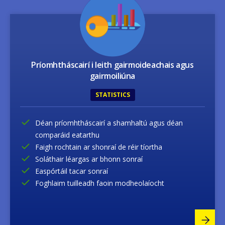
Príomhtháscairí i leith gairmoideachais agus
gairmoiliúna
STATISTICS
Déan príomhtháscairí a shamhaltú agus déan
comparáid eatarthu
Faigh rochtain ar shonraí de réir tíortha
Soláthair léargas ar bhonn sonraí
Easpórtáil tacar sonraí
Foghlaim tuilleadh faoin modheolaíocht