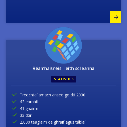
Image
Réamhaisnéis i leith scileanna
STATISTICS
Treochtaí amach anseo go dtí 2030
42 earnáil
41 ghairm
33 dtír
2,000 teaglaim de ghraif agus táblaí