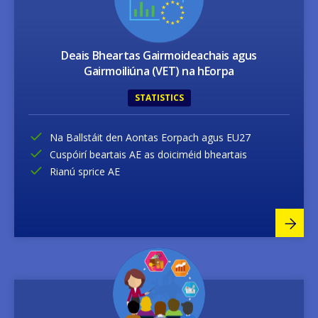
Deais Bheartas Gairmoideachais agus
Gairmoiliúna (VET) na hEorpa
STATISTICS
Na Ballstáit den Aontas Eorpach agus EU27
Cuspóirí beartais AE as doiciméid bheartais
Rianú sprice AE
Image