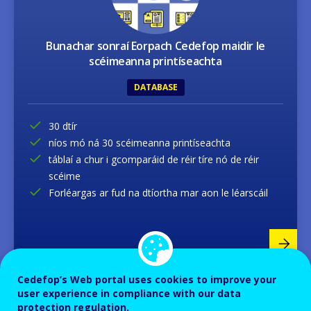
Bunachar sonraí Eorpach Cedefop maidir le
scéimeanna printíseachta
DATABASE
30 dtír
níos mó ná 30 scéimeanna printíseachta
táblaí a chur i gcomparáid de réir tíre nó de réir
scéime
Forléargas ar fud na dtíortha mar aon le léarscáil
Image
Cedefop’s Web portal uses cookies to improve your
user experience in compliance with our data
protection regulation.