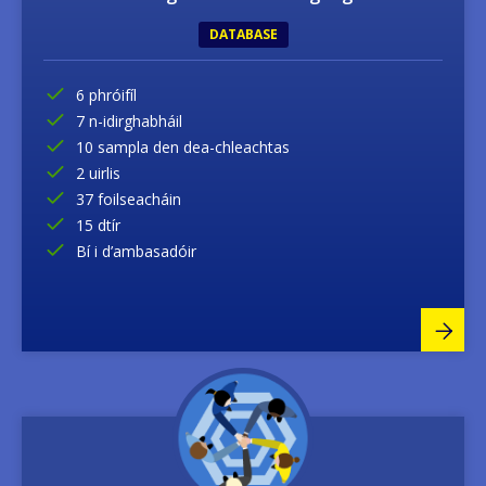
DATABASE
6 phróifíl
7 n-idirghabháil
10 sampla den dea-chleachtas
2 uirlis
37 foilseacháin
15 dtír
Bí i d’ambasadóir
Image