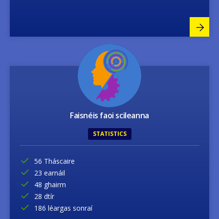
Image
Faisnéis faoi scileanna
STATISTICS
56 Tháscaire
23 earnáil
48 ghairm
28 dtír
186 léargas sonraí