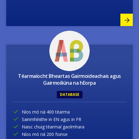
Image
Téarmaíocht Bheartas Gairmoideachais agus
Gairmoiliúna na hEorpa
DATABASE
Níos mó ná 400 téarma
Sainmhínithe in EN agus in FR
Naisc chuig téarmaí gaolmhara
Níos mó ná 200 foinse