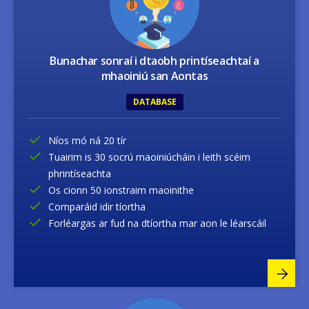
Bunachar sonraí i dtaobh printíseachtaí a
mhaoiniú san Aontas
DATABASE
Níos mó ná 20 tír
Tuairim is 30 socrú maoiniúcháin i leith scéim
phrintíseachta
Os cionn 50 ionstraim maoinithe
Comparáid idir tíortha
Forléargas ar fud na dtíortha mar aon le léarscáil
Image