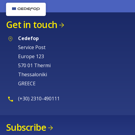
Get in touch
How would you rate the content on th
Cedefop
Service Post
Any additional comments or feedback
Europe 123
page?
570 01 Thermi
Thessaloniki
GREECE
(+30) 2310-490111
E-mail (optional)
Subscribe