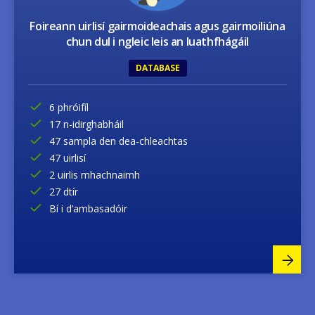
Foireann uirlisí gairmoideachais agus gairmoiliúna
chun dul i ngleic leis an luathfhágáil
DATABASE
6 phróifíl
17 n-idirghabháil
47 sampla den dea-chleachtas
47 uirlisí
2 uirlis mhachnaimh
27 dtír
Bí i d’ambasadóir