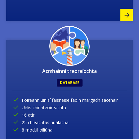
Image
Acmhainní treoraíochta
DATABASE
Foireann uirlisí faisnéise faoin margadh saothair
Uirlis chinnteoireachta
16 dtír
25 chleachtas nuálacha
8 modúl oiliúna