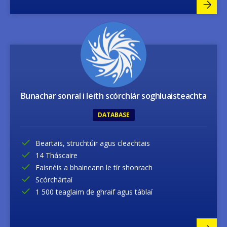
Image
Bunachar sonraí i leith scórchlár soghluaisteachta
DATABASE
Beartais, struchtúir agus cleachtais
14 Tháscaire
Faisnéis a bhaineann le tír shonrach
Scórchártaí
1 500 teaglaim de ghraif agus táblaí