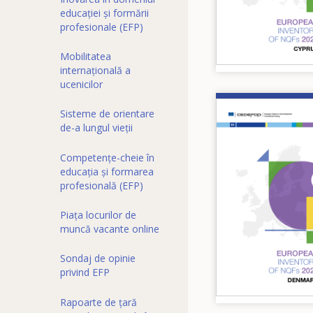
educației și formării
profesionale (EFP)
Mobilitatea
internațională a
ucenicilor
Image
Sisteme de orientare
de-a lungul vieții
Competențe-cheie în
educația și formarea
profesională (EFP)
Piața locurilor de
muncă vacante online
Sondaj de opinie
privind EFP
Rapoarte de țară