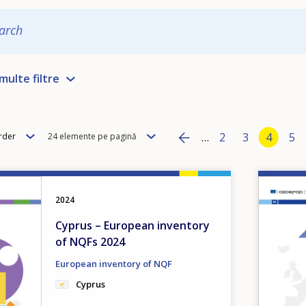
arch
multe filtre
Pagination
Items
…
Page
2
Page
3
Current
4
Pa
5
rder
24 elemente pe pagină
per
Previous page
‹‹
page
Image
2024
Cyprus – European inventory
of NQFs 2024
European inventory of NQF
Cyprus