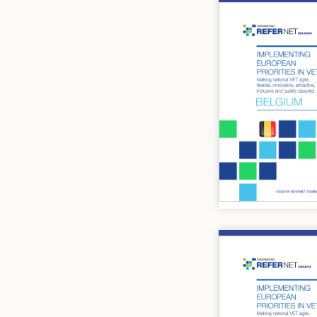
Image
Image