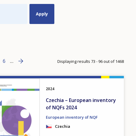
Next page
››
 page
ge
Page
6
…
Displaying results 73 - 96 out of 1468
2024
Czechia – European inventory
of NQFs 2024
European inventory of NQF
Czechia