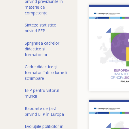
privind previziunile în
materie de
Image
competențe
Sinteze statistice
privind EFP
Sprijinirea cadrelor
didactice și
formatorilor
Cadre didactice și
formatori într-o lume în
schimbare
EFP pentru viitorul
muncii
Image
Rapoarte de țară
privind EFP în Europa
Evoluțiile politicilor în