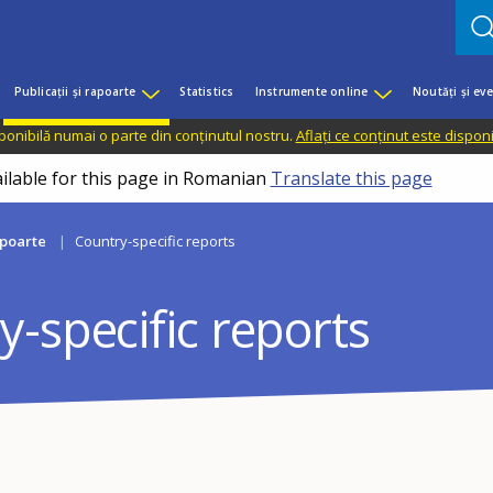
Publicații și rapoarte
Statistics
Instrumente online
Noutăți și ev
sponibilă numai o parte din conținutul nostru.
Aflați ce conținut este dispon
ailable for this page in Romanian
Translate this page
apoarte
Country-specific reports
-specific reports