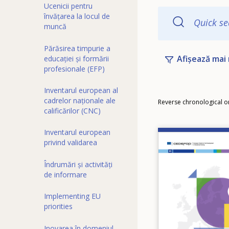
Ucenicii pentru
învățarea la locul de
Quick se
muncă
Părăsirea timpurie a
Afișează mai 
educației și formării
profesionale (EFP)
Inventarul european al
Order
cadrelor naționale ale
Reverse chronological o
calificărilor (CNC)
Inventarul european
Image
privind validarea
Îndrumări și activități
de informare
Implementing EU
priorities
Inovarea în domeniul