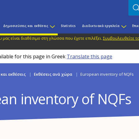
Δημοσιεύσεις και εκθέσεις
Statistics
Διαδικτυακά εργαλεία
Επι
 μας είναι διαθέσιμο στη γλώσσα που έχετε επιλέξει.
Συμβουλευθείτε το
ilable for this page in Greek
Translate this page
και εκθέσεις
Εκθέσεις ανά χώρα
European inventory of NQFs
an inventory of NQFs