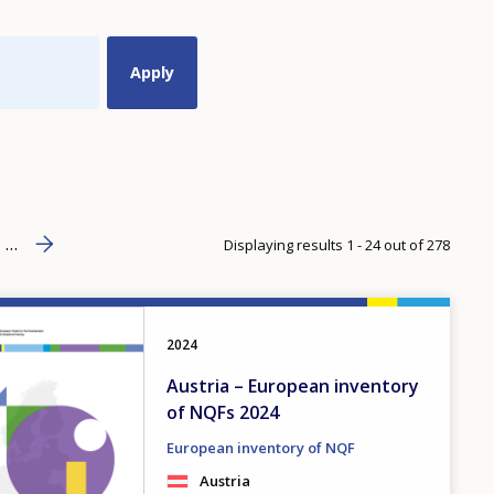
Next page
››
age
…
Displaying results 1 - 24 out of 278
2024
Austria – European inventory
of NQFs 2024
European inventory of NQF
Austria