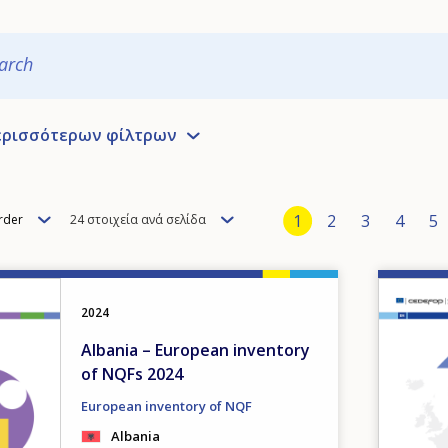
arch
ερισσότερων φίλτρων
Pagination
Items
Current page
1
Page
2
Page
3
Page
4
P
5
rder
24 στοιχεία ανά σελίδα
per
page
Image
2024
Albania – European inventory
of NQFs 2024
European inventory of NQF
Albania