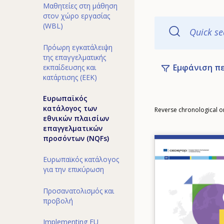
Μαθητείες στη μάθηση
στον χώρο εργασίας
(WBL)
Quick se
Πρόωρη εγκατάλειψη
της επαγγελματικής
Εμφάνιση π
εκπαίδευσης και
κατάρτισης (ΕΕΚ)
Ευρωπαϊκός
Order
κατάλογος των
Reverse chronological o
εθνικών πλαισίων
επαγγελματικών
προσόντων (NQFs)
Image
Ευρωπαϊκός κατάλογος
για την επικύρωση
Προσανατολισμός και
προβολή
Implementing EU