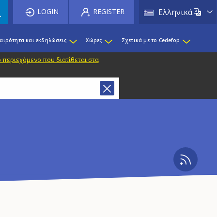
List 
LOGIN
REGISTER
Ελληνικά
καιρότητα και εκδηλώσεις
Χώρες
Σχετικά με το Cedefop
 περιεχόμενο που διατίθεται στα