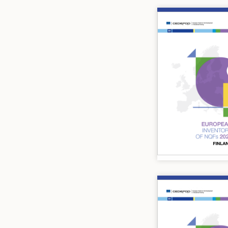
Image
Image