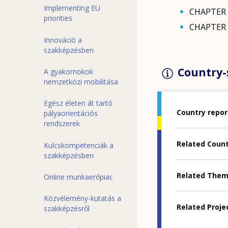
Implementing EU
CHAPTER 3
priorities
CHAPTER 4
Innováció a
szakképzésben
Country-s
A gyakornokok
nemzetközi mobilitása
Egész életen át tartó
Country repor
pályaorientációs
rendszerek
Related Coun
Kulcskompetenciák a
szakképzésben
Related The
Online munkaerőpiac
Közvélemény-kutatás a
Related Proje
szakképzésről