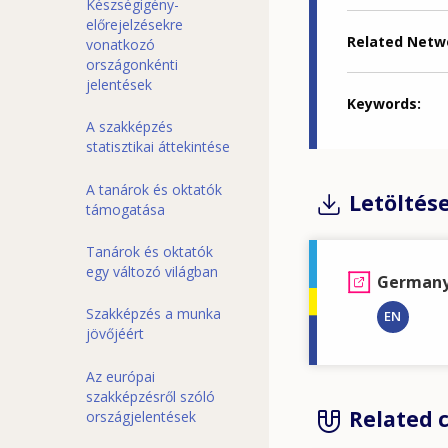
Készségigény-
előrejelzésekre
Related Netw
vonatkozó
országonkénti
jelentések
Keywords
A szakképzés
statisztikai áttekintése
A tanárok és oktatók
Letöltés
támogatása
Tanárok és oktatók
egy változó világban
Germany:
Szakképzés a munka
EN
jövőjéért
Az európai
szakképzésről szóló
Related 
országjelentések