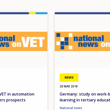
Image
NEWS
20 MAR 2018
VET in automation
Germany: study on work-
ers prospects
learning in tertiary educa
National news