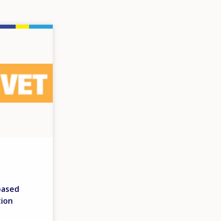
based
tion