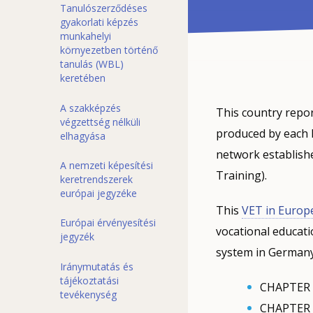
Tanulószerződéses
gyakorlati képzés
munkahelyi
környezetben történő
tanulás (WBL)
keretében
A szakképzés
This country repor
végzettség nélküli
produced by each
elhagyása
network establish
A nemzeti képesítési
Training).
keretrendszerek
európai jegyzéke
This
VET in Europ
Európai érvényesítési
vocational educati
jegyzék
system in Germany 
Iránymutatás és
tájékoztatási
CHAPTER 1
tevékenység
CHAPTER 2