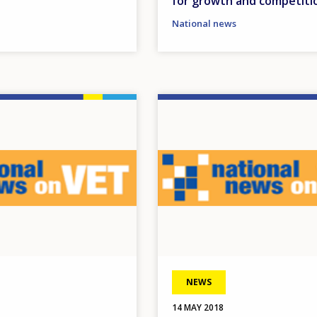
for growth and competiti
National news
Image
NEWS
14 MAY 2018