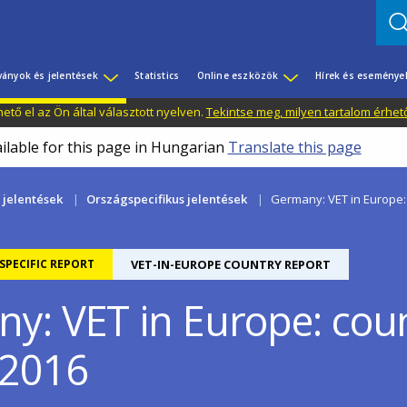
ványok és jelentések
Statistics
Online eszközök
Hírek és eseménye
tő el az Ön által választott nyelven.
Tekintse meg, milyen tartalom érhet
ailable for this page in Hungarian
Translate this page
 jelentések
Országspecifikus jelentések
Germany: VET in Europe:
PECIFIC REPORT
VET-IN-EUROPE COUNTRY REPORT
y: VET in Europe: cou
 2016