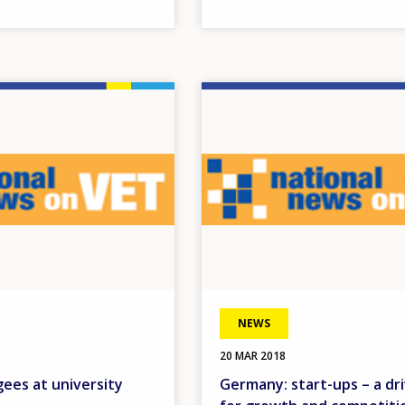
Image
NEWS
20 MAR 2018
ees at university
Germany: start-ups – a dri