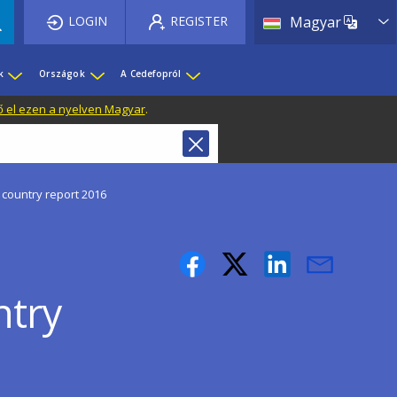
List 
LOGIN
REGISTER
Magyar
k
Országok
A Cedefopról
ő el ezen a nyelven Magyar
.
 country report 2016
ntry