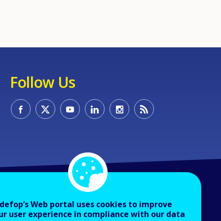
Follow Us
defop’s Web portal uses cookies to improve
ur user experience in compliance with our data