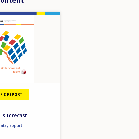
content
FIC REPORT
lls forecast
untry report