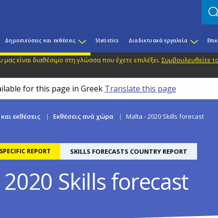
Δημοσιεύσεις και εκθέσεις
Statistics
Διαδικτυακά εργαλεία
Επι
 μας είναι διαθέσιμο στη γλώσσα που έχετε επιλέξει.
Συμβουλευθείτε το
ilable for this page in Greek
Translate this page
και εκθέσεις
Εκθέσεις ανά χώρα
Malta - 2020 Skills forecast
PECIFIC REPORT
SKILLS FORECASTS COUNTRY REPORT
 2020 Skills forecast