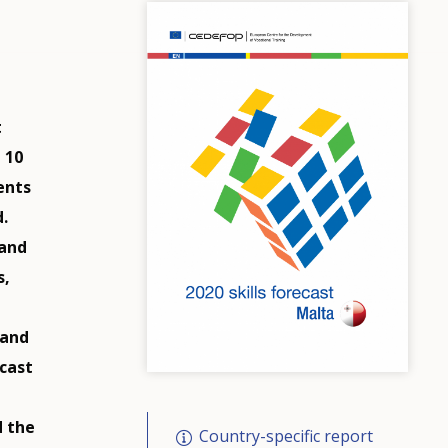
t
 10
ents
.
 and
s,
mand
ecast
d the
Country-specific report