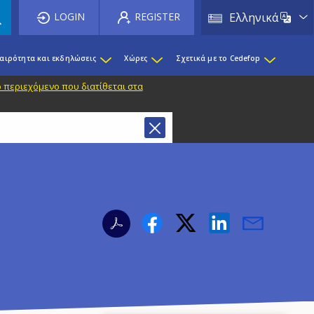
List 
LOGIN
REGISTER
Ελληνικά
καιρότητα και εκδηλώσεις
Χώρες
Σχετικά με το Cedefop
 περιεχόμενο που διατίθεται στα