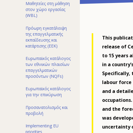
Μαθητείες στη μάθηση
στον χώρο εργασίας
(WBL)
Πρόωρη εγκατάλειψη
της επαγγελματικής
This publica
εκπαίδευσης και
κατάρτισης (ΕΕΚ)
release of Ce
to 15 years 
Ευρωπαϊκός κατάλογος
in a country’
των εθνικών πλαισίων
επαγγελματικών
Specifically
προσόντων (NQFs)
labour force
Ευρωπαϊκός κατάλογος
and a detail
για την επικύρωση
occupations.
Προσανατολισμός και
and the fore
προβολή
was develope
Implementing EU
uncertainty 
priorities