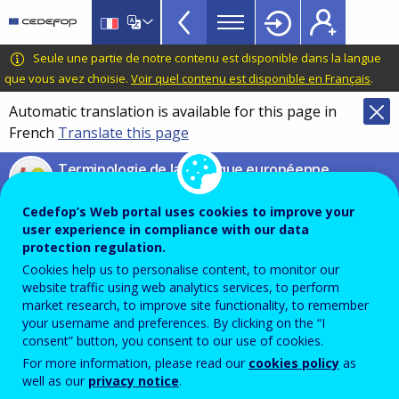
VET
Skip
to
Glossary
main
CEDEFOP
European
Seule une partie de notre contenu est disponible dans la langue
menu
content
Centre
que vous avez choisie.
Voir quel contenu est disponible en Français
.
TopBar
for
Automatic translation is available for this page in
the
French
Translate this page
Development
of
Terminologie de la politique européenne
Vocational
d’enseignement et de formation
Training
Cedefop’s Web portal uses cookies to improve your
Glossaire
user experience in compliance with our data
protection regulation.
Cookies help us to personalise content, to monitor our
Rechercher dans le glossaire
website traffic using web analytics services, to perform
market research, to improve site functionality, to remember
your username and preferences. By clicking on the “I
consent” button, you consent to our use of cookies.
For more information, please read our
cookies policy
as
well as our
privacy notice
.