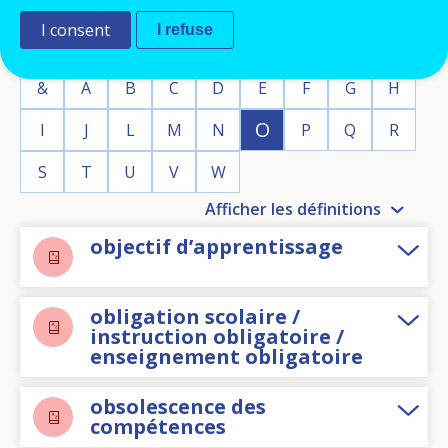
I consent
I refuse
&
A
B
C
D
E
F
G
H
O
I
J
L
M
N
P
Q
R
S
T
U
V
W
Afficher les définitions
objectif d’apprentissage
obligation scolaire /
instruction obligatoire /
enseignement obligatoire
obsolescence des
compétences