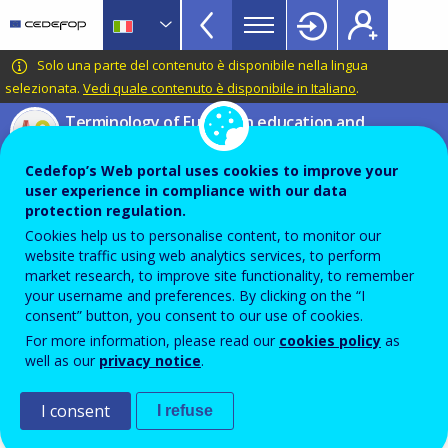
VET
Skip
to
Glossary
main
CEDEFOP
European
Solo una parte del contenuto è disponibile nella lingua
menu
content
Centre
selezionata.
Vedi quale contenuto è disponibile in Italiano
.
TopBar
for
Terminology of European education and
the
training policy
Development
Cedefop’s Web portal uses cookies to improve your
Quadro europeo delle
of
user experience in compliance with our data
Vocational
qualifiche per
protection regulation.
Training
Cookies help us to personalise content, to monitor our
l’apprendimento permanente
website traffic using web analytics services, to perform
(QEQ) – Livello 7
market research, to improve site functionality, to remember
your username and preferences. By clicking on the “I
consent” button, you consent to our use of cookies.
For more information, please read our
cookies policy
as
Termini collegati
well as our
privacy notice
.
Quadro europeo delle qualifiche per l’apprendimento
permanente (QEQ)
I consent
I refuse
Quadro europeo delle qualifiche per l’apprendimento
permanente (QEQ) – Livello 1