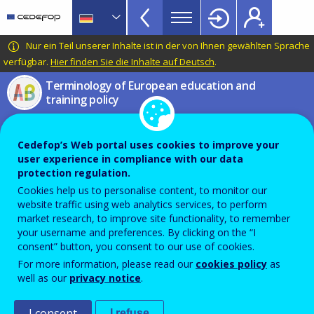
VET
Skip
to
Glossary
main
CEDEFOP
European
Nur ein Teil unserer Inhalte ist in der von Ihnen gewählten Sprache
menu
content
Centre
verfügbar.
Hier finden Sie die Inhalte auf Deutsch
.
TopBar
for
Terminology of European education and
the
training policy
Development
Sozialpolitik
of
Vocational
Cedefop’s Web portal uses cookies to improve your
user experience in compliance with our data
Training
protection regulation.
Reihe von Richtlinien, Grundsätzen, Gesetzen und
Cookies help us to personalise content, to monitor our
Aktivitäten, die von Regierungen umgesetzt werden,
website traffic using web analytics services, to perform
um die Beschäftigung zu fördern, die Lebens- und
market research, to improve site functionality, to remember
your username and preferences. By clicking on the “I
Arbeitsbedingungen zu verbessern, angemessenen
consent” button, you consent to our use of cookies.
sozialen Schutz zu bieten und soziale Ausgrenzung zu
For more information, please read our
cookies policy
as
well as our
privacy notice
.
bekämpfen.
I consent
Anmerkung
I refuse