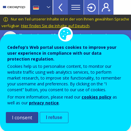
VET
Skip
to
Glossary
main
CEDEFOP
European
Nur ein Teil unserer Inhalte ist in der von Ihnen gewählten Sprache
menu
content
Centre
verfügbar.
Hier finden Sie die Inhalte auf Deutsch
.
TopBar
for
Terminology of European education and
the
training policy
Development
Cedefop’s Web portal uses cookies to improve your
kompensatorisches Lernen /
of
user experience in compliance with our data
protection regulation.
Vocational
kompensatorische Erziehung
Cookies help us to personalise content, to monitor our
Training
website traffic using web analytics services, to perform
market research, to improve site functionality, to remember
Maßnahme, welche die Lücken schließen, die während
your username and preferences. By clicking on the “I
der Erstausbildung entstanden sind; es dient
consent” button, you consent to our use of cookies.
hauptsächlich dazu, den Einzelnen zur Teilnahme an
For more information, please read our
cookies policy
as
well as our
privacy notice
.
einer Ausbildung zu befähigen.
Quelle
I consent
I refuse
Cedefop.