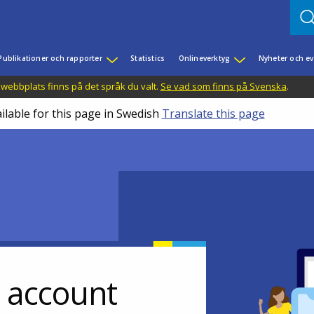
Publikationer och rapporter
Statistics
Onlineverktyg
Nyheter och 
 webbplats finns på det språk du valt.
Se vad som finns på Svenska
.
ilable for this page in Swedish
Translate this page
r account