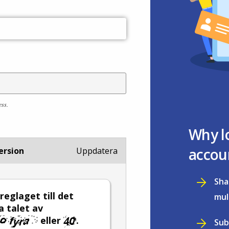
ess.
Why l
accou
ersion
Uppdatera
Sha
 reglaget till det
mul
a talet av
eller
.
Sub