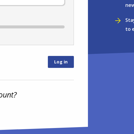
new
Sta
to 
ount?