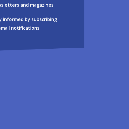
sletters and magazines
y informed by subscribing
email notifications