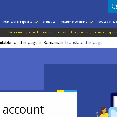
Publicații și rapoarte
Statistics
Instrumente online
Noutăți și ev
sponibilă numai o parte din conținutul nostru.
Aflați ce conținut este dispon
ailable for this page in Romanian
Translate this page
r account