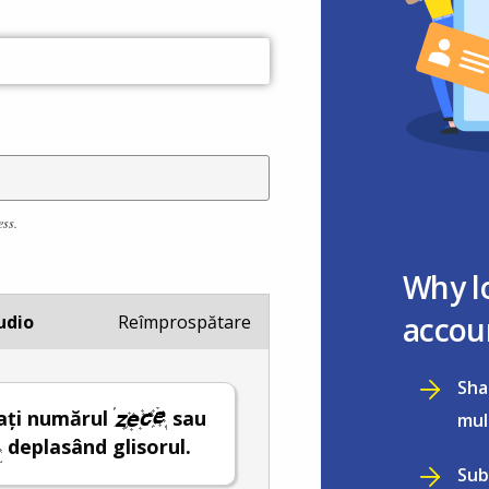
ess.
Why l
accou
udio
Reîmprospătare
Sha
ați numărul
sau
mul
deplasând glisorul.
Sub