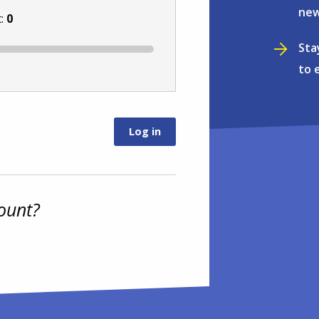
new
t:
0
Sta
to 
ount?