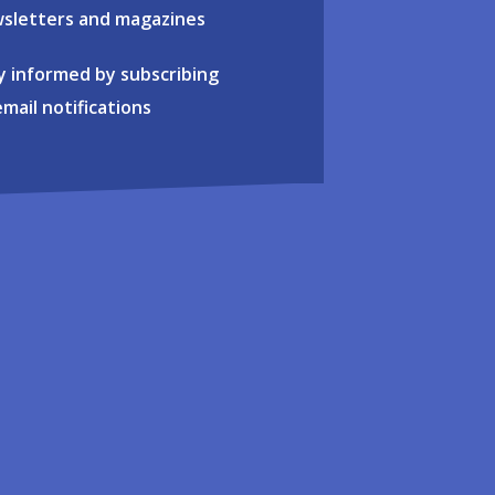
sletters and magazines
y informed by subscribing
email notifications