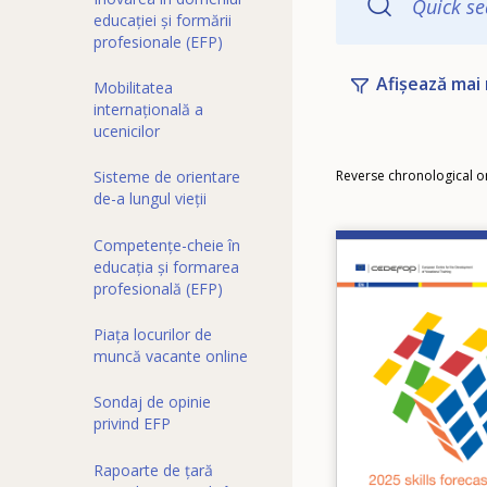
Quick se
educației și formării
profesionale (EFP)
Afișează mai 
Mobilitatea
internațională a
ucenicilor
Order
Sisteme de orientare
Reverse chronological o
de-a lungul vieții
Competențe-cheie în
Image
educația și formarea
profesională (EFP)
Piața locurilor de
muncă vacante online
Sondaj de opinie
privind EFP
Rapoarte de țară