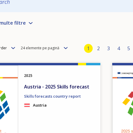
arch
multe filtre
Pagination
Items
Current page
1
Page
2
Page
3
Page
4
P
5
rder
24 elemente pe pagină
per
page
Image
2025
Austria - 2025 Skills forecast
Skills forecasts country report
Austria