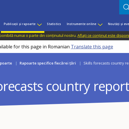
Publicații și rapoarte
Statistics
Instrumente online
Noutăți și ev
sponibilă numai o parte din conținutul nostru.
Aflați ce conținut este dispon
ailable for this page in Romanian
Translate this page
apoarte
Rapoarte specifice fiecărei țări
Skills forecasts country r
forecasts country repor