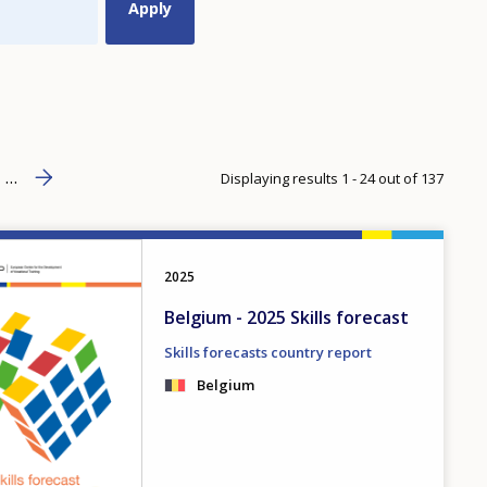
Next page
››
age
…
Displaying results 1 - 24 out of 137
2025
Belgium - 2025 Skills forecast
Skills forecasts country report
Belgium