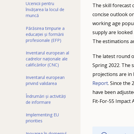
Ucenicii pentru
The skill forecast
învățarea la locul de
concise outlook on
muncă
working age popul
Părăsirea timpurie a
supply are looked
educației și formării
profesionale (EFP)
The estimations ar
Inventarul european al
The latest round o
cadrelor naționale ale
calificărilor (CNC)
Spring 2022. The s
projections are in
Inventarul european
Report
. Since the
privind validarea
have been adjuste
Îndrumări și activități
Fit-For-55 Impact 
de informare
Implementing EU
priorities
Inovarea în domeniul