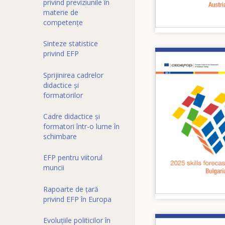
privind previziunile în
materie de
competențe
Sinteze statistice
privind EFP
Image
Sprijinirea cadrelor
didactice și
formatorilor
Cadre didactice și
formatori într-o lume în
schimbare
EFP pentru viitorul
muncii
Rapoarte de țară
privind EFP în Europa
Evoluțiile politicilor în
Image