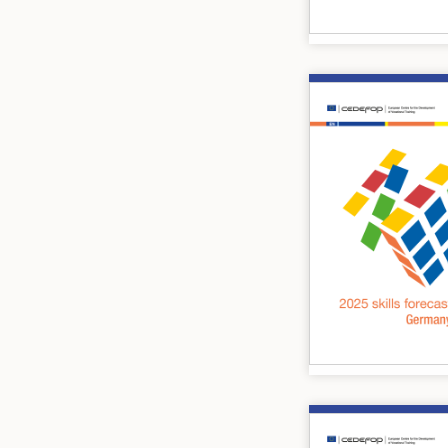
Image
Image