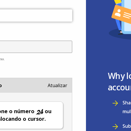
ess.
Why l
accou
o
Atualizar
Sha
ione o número
ou
mul
locando o cursor.
Sub