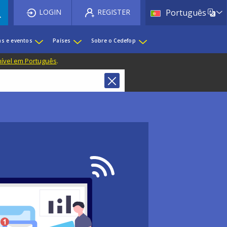
List 
LOGIN
REGISTER
Português
as e eventos
Países
Sobre o Cedefop
nível em Português
.