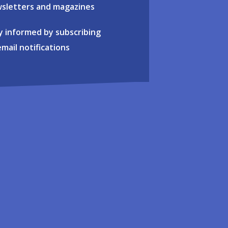
sletters and magazines
y informed by subscribing
email notifications