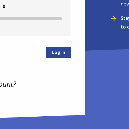
new
u:
0
Sta
to 
ount?