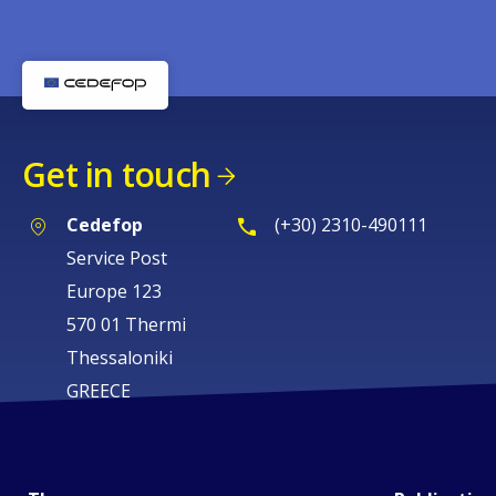
Get in touch
Cedefop
(+30) 2310-490111
Service Post
Europe 123
570 01 Thermi
Thessaloniki
GREECE