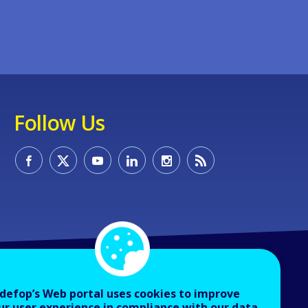
Follow Us
defop’s Web portal uses cookies to improve
ur user experience in compliance with our data