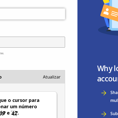
ess.
Why l
accou
o
Atualizar
Sha
ue o cursor para
mul
ionar um número
e
.
Sub