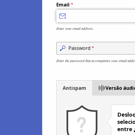
Email
Enter your email address.
Password
Enter the password that accompanies your email addr
Antispam
Versão áudi
Desloq
selec
entre