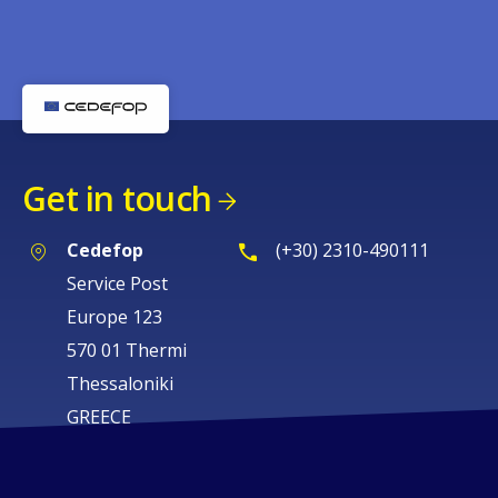
Get in touch
Cedefop
(+30) 2310-490111
Service Post
Europe 123
570 01 Thermi
Thessaloniki
GREECE