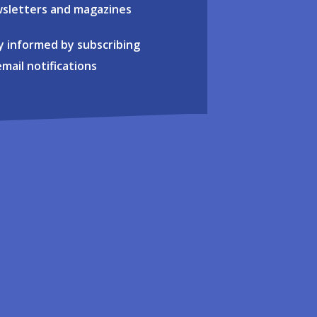
sletters and magazines
y informed by subscribing
email notifications