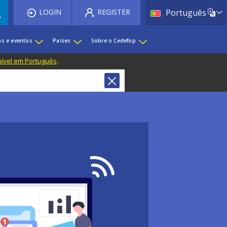
List 
LOGIN
REGISTER
Português
as e eventos
Países
Sobre o Cedefop
nível em Português
.