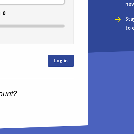
new
u:
0
Sta
to 
ount?