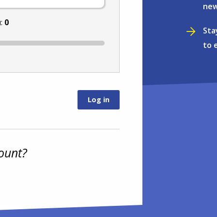
new
u:
0
Sta
to 
ount?