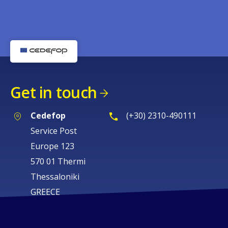
Get in touch
Cedefop
(+30) 2310-490111
Service Post
Europe 123
570 01 Thermi
Thessaloniki
GREECE