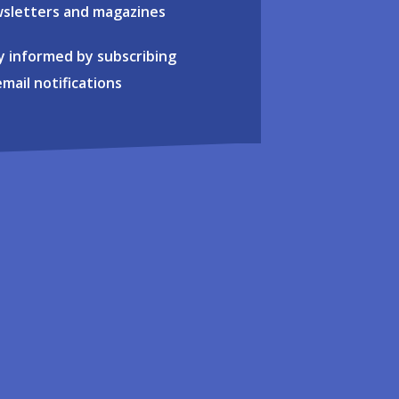
sletters and magazines
y informed by subscribing
email notifications