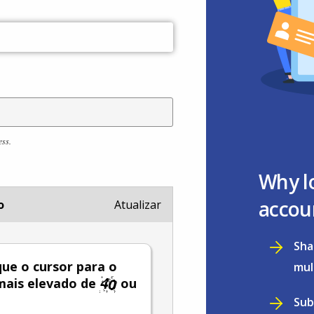
ess.
Why l
accou
o
Atualizar
Sha
ue o cursor para o
mul
mais elevado de
ou
Sub