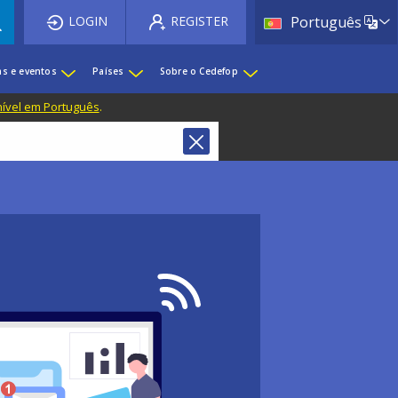
List 
LOGIN
REGISTER
Português
as e eventos
Países
Sobre o Cedefop
nível em Português
.