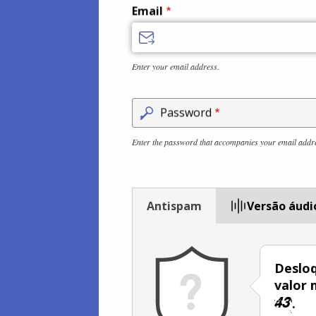
Email
Enter your email address.
Password
Enter the password that accompanies your email addr
Antispam
Versão áudi
Desloq
valor 
.