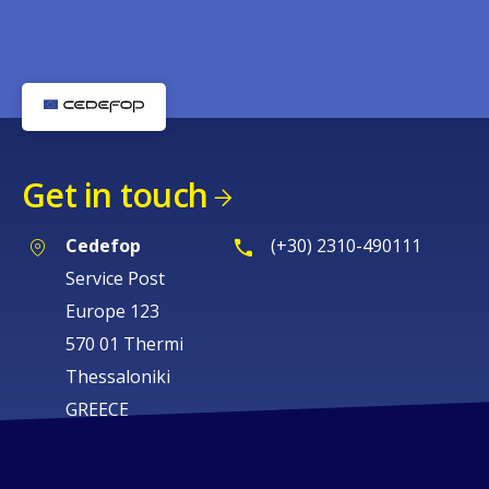
Get in touch
Cedefop
(+30) 2310-490111
Service Post
Europe 123
570 01 Thermi
Thessaloniki
GREECE