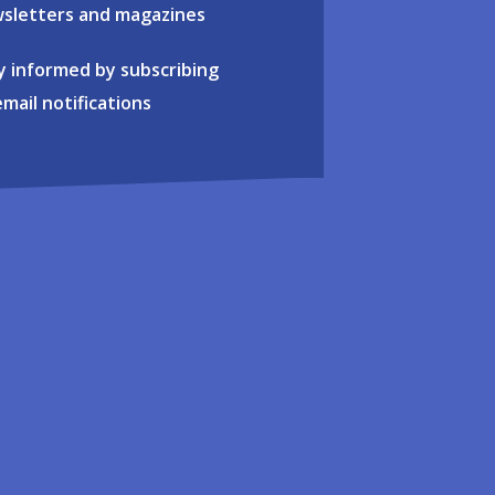
sletters and magazines
y informed by subscribing
email notifications