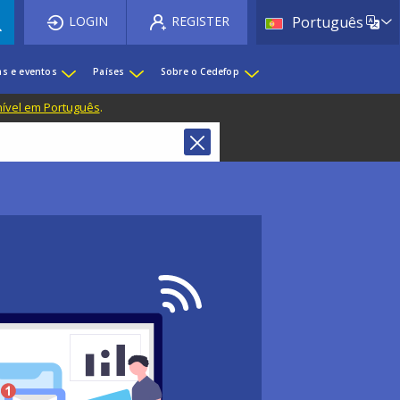
List 
LOGIN
REGISTER
Português
as e eventos
Países
Sobre o Cedefop
nível em Português
.