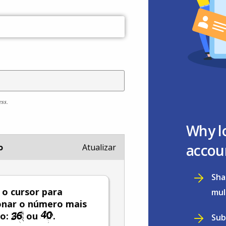
ess.
Why l
accou
o
Atualizar
Sha
e o cursor para
mul
onar o número mais
do:
ou
.
Sub