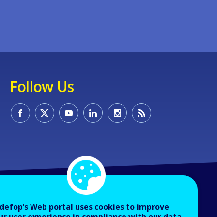
Follow Us
defop’s Web portal uses cookies to improve
ur user experience in compliance with our data