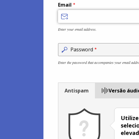
Email
Enter your email address.
Password
Enter the password that accompanies your email addr
Antispam
Versão áudi
Utiliz
seleci
eleva