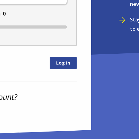
new
u:
0
Sta
to 
ount?