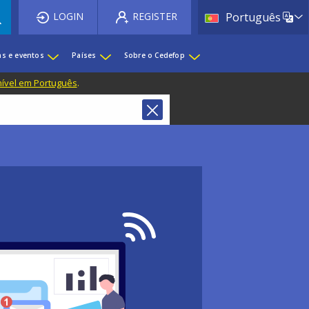
List 
LOGIN
REGISTER
Português
as e eventos
Países
Sobre o Cedefop
nível em Português
.