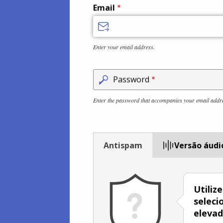
Email
Enter your email address.
Password
Enter the password that accompanies your email addr
Antispam
Versão áudi
Utiliz
seleci
eleva