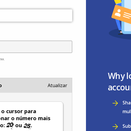
ess.
Why l
accou
o
Atualizar
Sha
e o cursor para
mul
onar o número mais
do:
ou
.
Sub