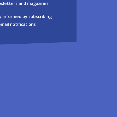
sletters and magazines
y informed by subscribing
email notifications