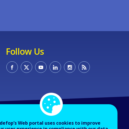
Follow Us
defop’s Web portal uses cookies to improve
ur user experience in compliance with our data