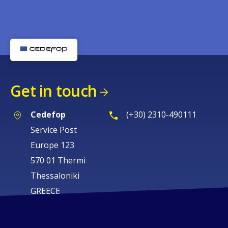
Get in touch
Cedefop
(+30) 2310-490111
Service Post
Europe 123
570 01 Thermi
Thessaloniki
GREECE