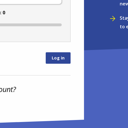
new
u:
0
Sta
to 
ount?