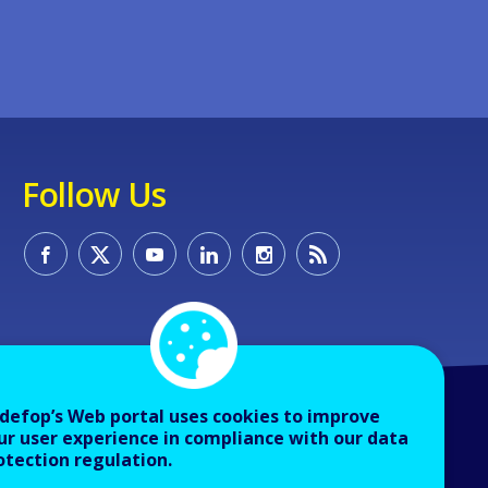
Follow Us
defop’s Web portal uses cookies to improve
ur user experience in compliance with our data
otection regulation.