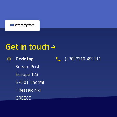
Get in touch
Cedefop
(+30) 2310-490111
Service Post
Europe 123
570 01 Thermi
Thessaloniki
GREECE