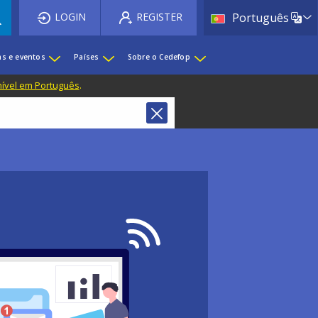
List 
LOGIN
REGISTER
Português
as e eventos
Países
Sobre o Cedefop
nível em Português
.