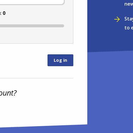
new
u:
0
Sta
to 
ount?