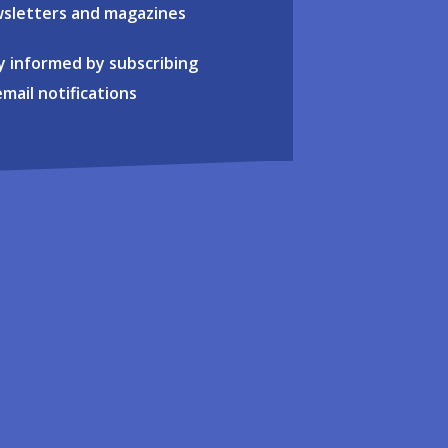
sletters and magazines
y informed by subscribing
email notifications