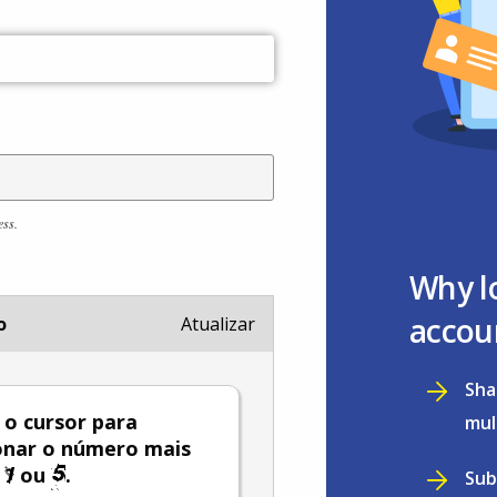
ess.
Why l
accou
o
Atualizar
Sha
e o cursor para
mul
onar o número mais
ou
.
Sub