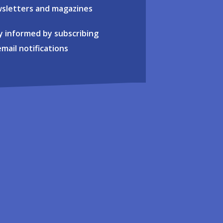
sletters and magazines
y informed by subscribing
email notifications