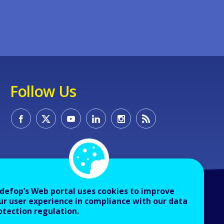
Follow Us
defop’s Web portal uses cookies to improve
ur user experience in compliance with our data
otection regulation.