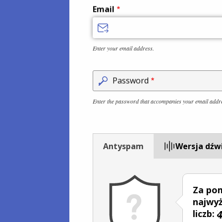
Email
Enter your email address.
Password
Enter the password that accompanies your email addr
Antyspam
Wersja dźw
Za po
najwyż
liczb: