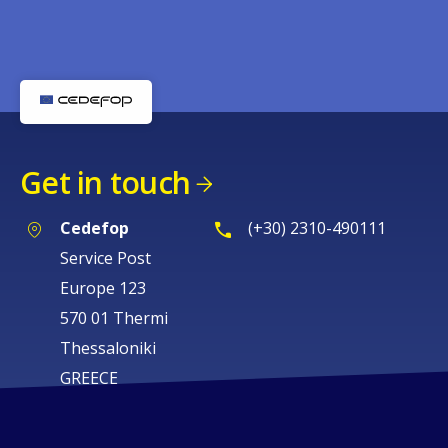
Get in touch
Cedefop
(+30) 2310-490111
Service Post
Europe 123
570 01 Thermi
Thessaloniki
GREECE