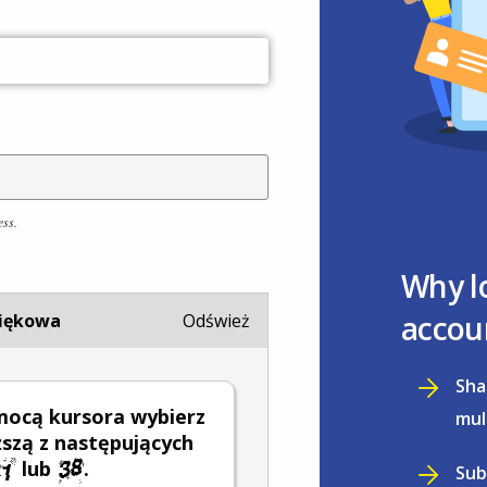
ess.
Why l
accou
iękowa
Odśwież
Sha
mocą kursora wybierz
mul
szą z następujących
lub
.
Sub