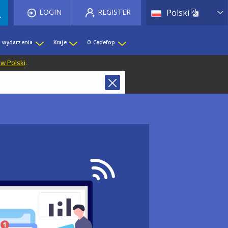
List 
LOGIN
REGISTER
Polski
i wydarzenia
Kraje
O Cedefop
 w Polski
.