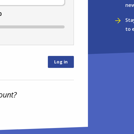
new
0
Sta
to 
ount?