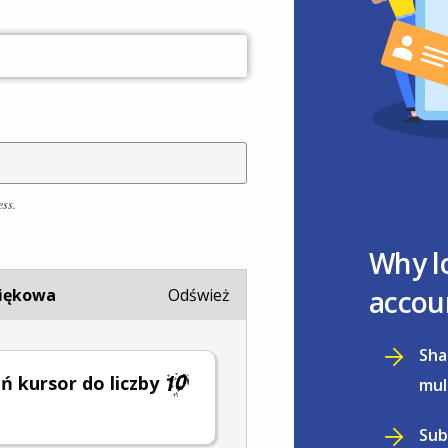
ess.
Why l
accou
iękowa
Odśwież
Sha
ń kursor do liczby
mul
Sub