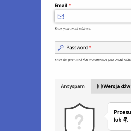
Email
Enter your email address.
Password
Enter the password that accompanies your email addr
Antyspam
Wersja dźw
Przesu
lub
.