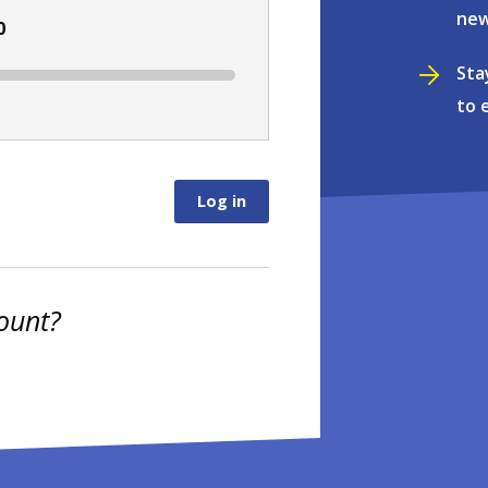
new
0
Sta
to 
ount?