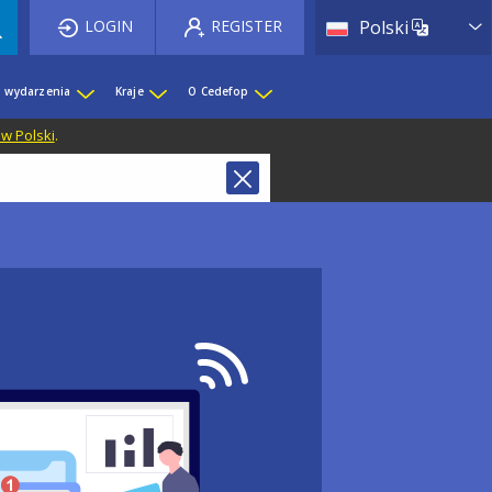
List 
LOGIN
REGISTER
Polski
i wydarzenia
Kraje
O Cedefop
 w Polski
.