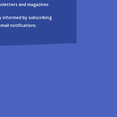
sletters and magazines
y informed by subscribing
email notifications