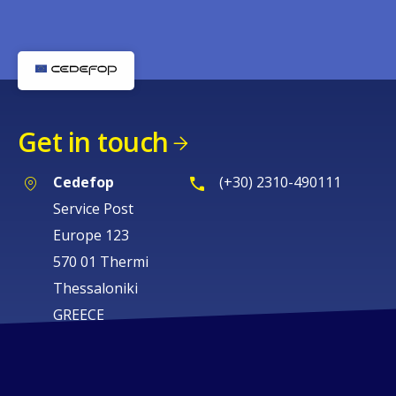
Get in touch
Cedefop
(+30) 2310-490111
Service Post
Europe 123
570 01 Thermi
Thessaloniki
GREECE