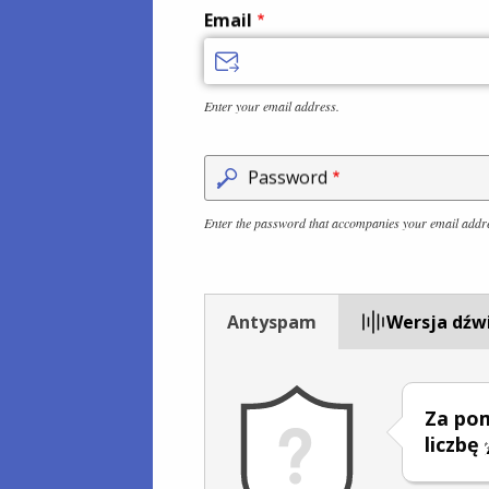
Email
Enter your email address.
Password
Enter the password that accompanies your email addr
Antyspam
Wersja dźw
Za po
liczbę