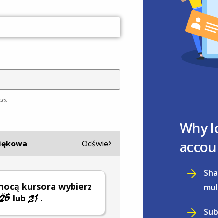
ess.
Why l
accou
iękowa
Odśwież
Sha
mocą kursora wybierz
mul
lub
.
Sub