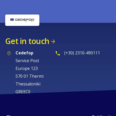
Get in touch
Cedefop
(+30) 2310-490111
Service Post
Europe 123
570 01 Thermi
Thessaloniki
GREECE