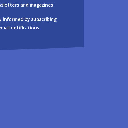
sletters and magazines
y informed by subscribing
email notifications