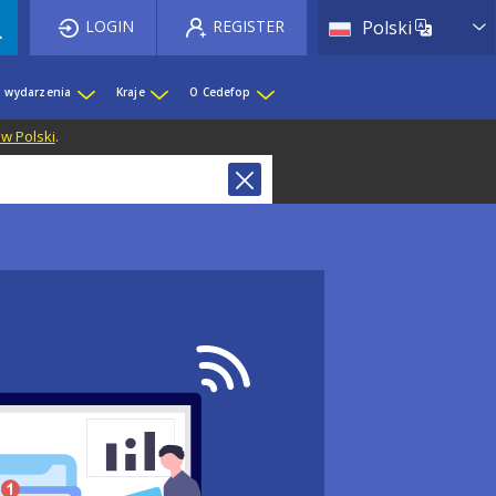
List 
LOGIN
REGISTER
Polski
i wydarzenia
Kraje
O Cedefop
 w Polski
.