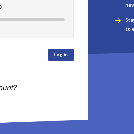
new
0
Sta
to 
ount?