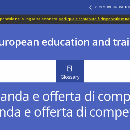
VIEW MORE ONLINE TO
ponibile nella lingua selezionata.
Vedi quale contenuto è disponibile in Ita
uropean education and trai
Glossary
anda e offerta di com
anda e offerta di comp