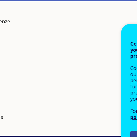
tenze
Ce
yo
pr
Co
our
pe
fu
pre
yo
Fo
ze
po