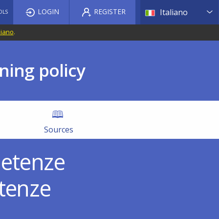
List a
LOGIN
REGISTER
Italiano
OLS
liano
.
ning policy
Sources
petenze
etenze