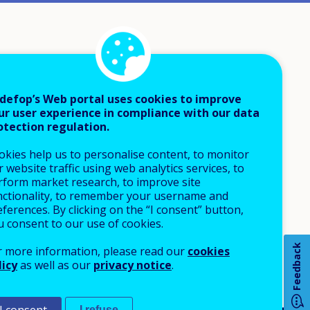
defop’s Web portal uses cookies to improve
ur user experience in compliance with our data
otection regulation.
okies help us to personalise content, to monitor
 website traffic using web analytics services, to
rform market research, to improve site
nctionality, to remember your username and
ferences. By clicking on the “I consent” button,
u consent to our use of cookies.
Feedback
r more information, please read our
cookies
licy
as well as our
privacy notice
.
I refuse