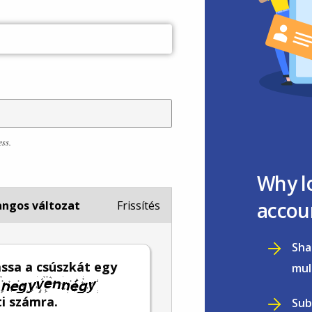
ess.
Why l
accou
ngos változat
Frissítés
Sha
ssa a csúszkát egy
mul
i számra.
Sub