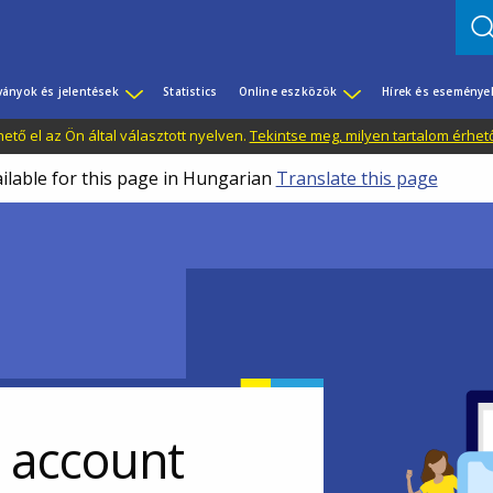
ványok és jelentések
Statistics
Online eszközök
Hírek és eseménye
tő el az Ön által választott nyelven.
Tekintse meg, milyen tartalom érhet
ailable for this page in Hungarian
Translate this page
r account