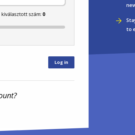
new
l kiválasztott szám:
0
Sta
to 
ount?