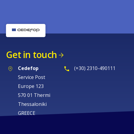
Get in touch
Cedefop
(+30) 2310-490111
Service Post
Europe 123
570 01 Thermi
Thessaloniki
GREECE