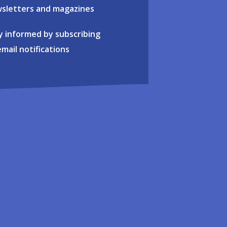
sletters and magazines
y informed by subscribing
email notifications