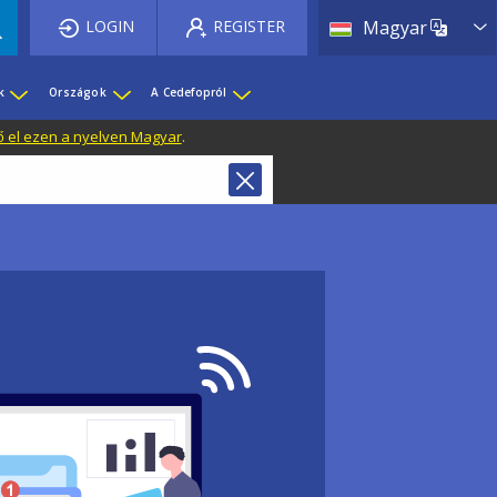
List 
LOGIN
REGISTER
Magyar
k
Országok
A Cedefopról
ő el ezen a nyelven Magyar
.