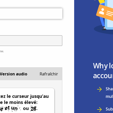
ess.
Why l
accou
Version audio
Rafraîchir
Sha
ez le curseur jusqu’au
mul
 le moins élevé:
ou
.
Sub