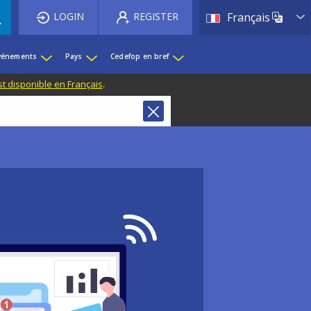
List 
LOGIN
REGISTER
Français
événements
Pays
Cedefop en bref
st disponible en Français
.