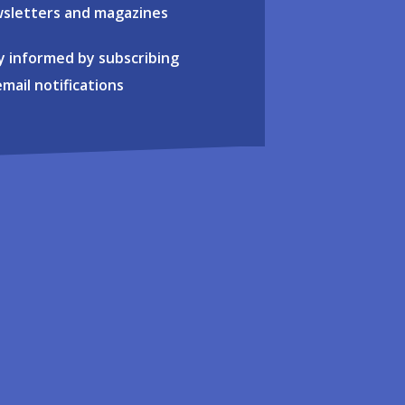
sletters and magazines
y informed by subscribing
email notifications