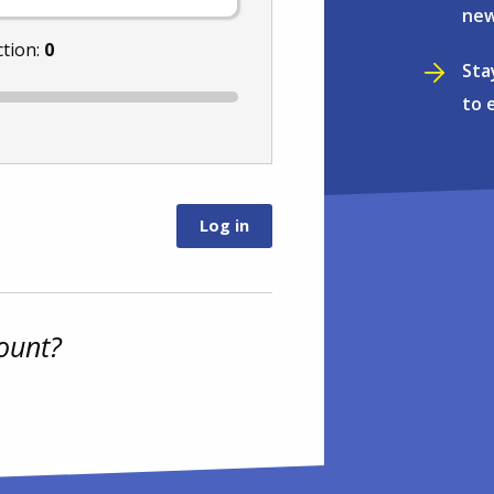
new
ction:
0
Sta
to 
ount?