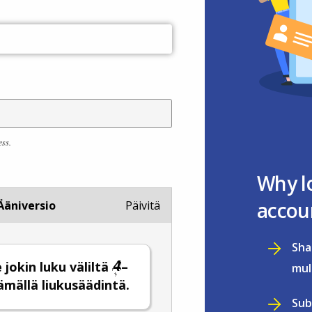
ess.
Why l
accou
Ääniversio
Päivitä
Sha
e jokin luku väliltä
–
mul
ämällä liukusäädintä.
Sub