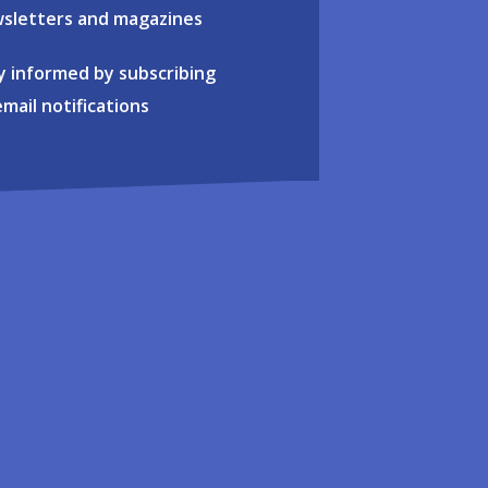
sletters and magazines
y informed by subscribing
email notifications