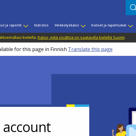
sut ja raportit
Statistics
Verkkotyökalut
Uutiset ja tapahtumat
litsemallasi kielellä.
Katso, mitä sisältöä on saatavilla kielellä Suomi
.
ilable for this page in Finnish
Translate this page
r account