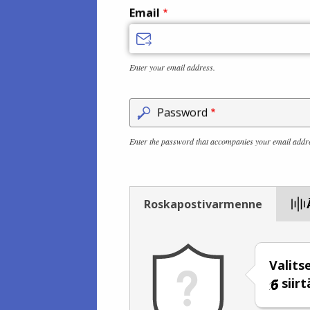
Email
Enter your email address.
Password
Enter the password that accompanies your email addr
Roskapostivarmenne
Valits
siirt