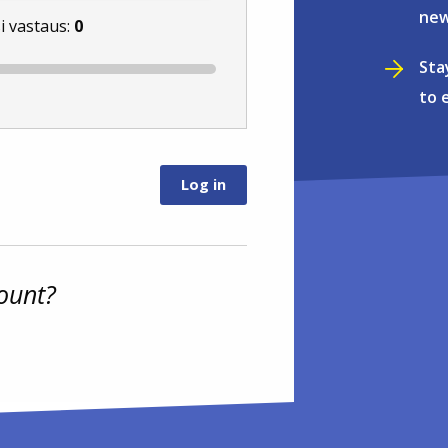
new
i vastaus:
0
Sta
to 
ount?