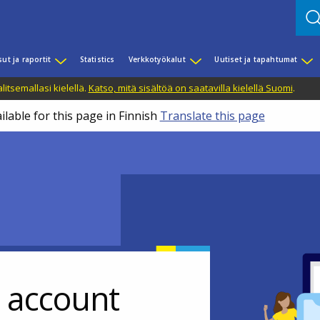
sut ja raportit
Statistics
Verkkotyökalut
Uutiset ja tapahtumat
litsemallasi kielellä.
Katso, mitä sisältöä on saatavilla kielellä Suomi
.
ilable for this page in Finnish
Translate this page
r account