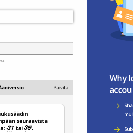
ess.
Why l
accou
Ääniversio
Päivitä
Sha
 liukusäädin
mul
mpään seuraavista
ta:
tai
.
Sub