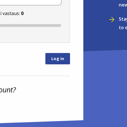
new
i vastaus:
0
Sta
to 
ount?