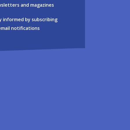
sletters and magazines
y informed by subscribing
email notifications