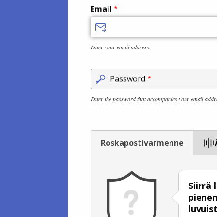
Email
Enter your email address.
Password
Enter the password that accompanies your email addr
Roskapostivarmenne
Siirrä
piene
luvuis