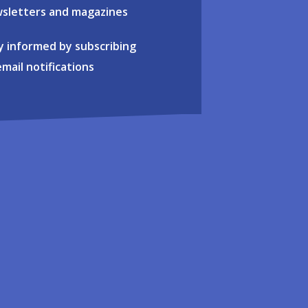
sletters and magazines
y informed by subscribing
email notifications