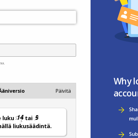
ess.
Why l
accou
Ääniversio
Päivitä
Sha
e luku
tai
mul
mällä liukusäädintä.
Sub