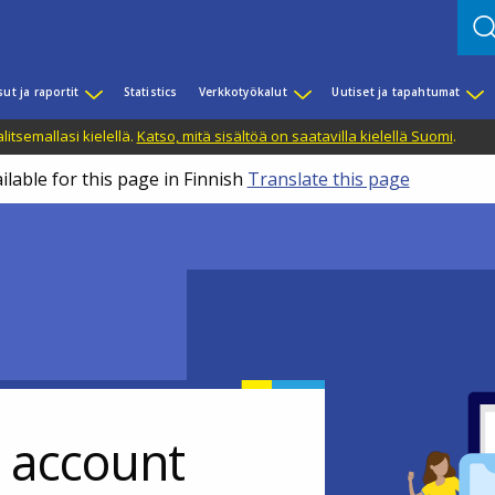
sut ja raportit
Statistics
Verkkotyökalut
Uutiset ja tapahtumat
litsemallasi kielellä.
Katso, mitä sisältöä on saatavilla kielellä Suomi
.
ilable for this page in Finnish
Translate this page
r account