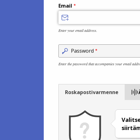
Email
Enter your email address.
Password
Enter the password that accompanies your email addr
Roskapostivarmenne
Valits
siirtä