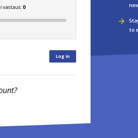
new
i vastaus:
0
Sta
to 
ount?