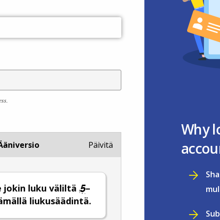
ess.
Why l
accou
Ääniversio
Päivitä
Sha
e jokin luku väliltä
–
mul
ämällä liukusäädintä.
Sub