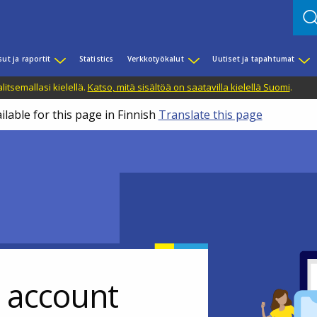
sut ja raportit
Statistics
Verkkotyökalut
Uutiset ja tapahtumat
litsemallasi kielellä.
Katso, mitä sisältöä on saatavilla kielellä Suomi
.
ilable for this page in Finnish
Translate this page
r account