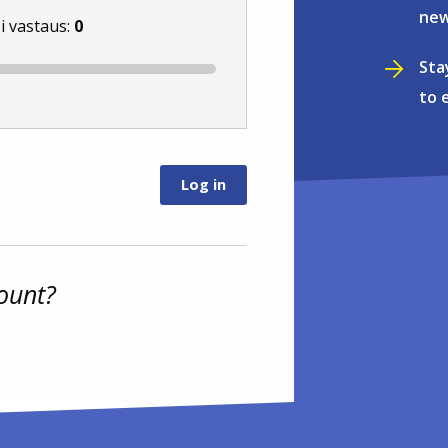
new
i vastaus:
0
Sta
to 
ount?