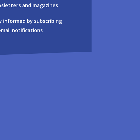
sletters and magazines
y informed by subscribing
email notifications