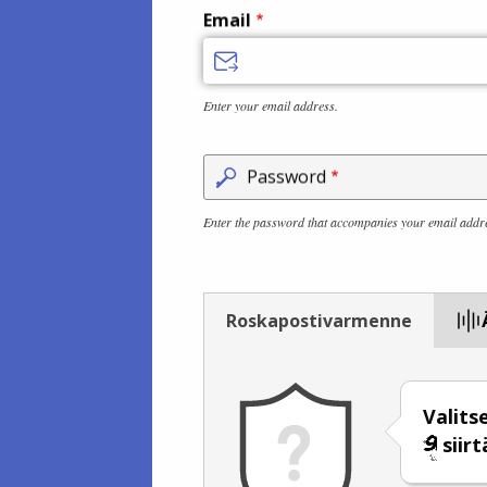
Email
Enter your email address.
Password
Enter the password that accompanies your email addr
Roskapostivarmenne
Valits
siirt