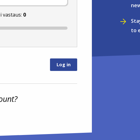
new
i vastaus:
0
Sta
to 
ount?