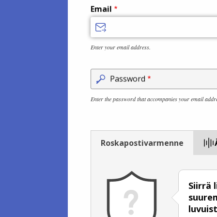
Email
Enter your email address.
Password
Enter the password that accompanies your email addr
Roskapostivarmenne
Siirrä
suure
luvuis