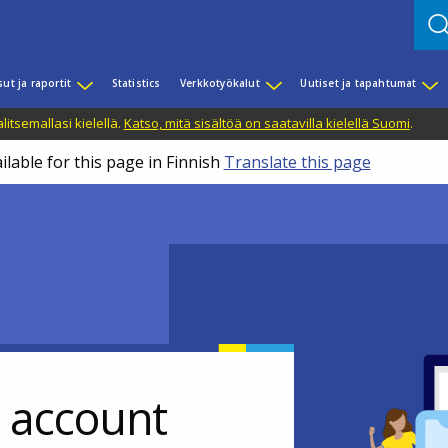
sut ja raportit
Statistics
Verkkotyökalut
Uutiset ja tapahtumat
litsemallasi kielellä.
Katso, mitä sisältöä on saatavilla kielellä Suomi
.
ilable for this page in Finnish
Translate this page
r account