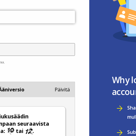
ess.
Why l
accou
Ääniversio
Päivitä
Sha
 liukusäädin
mul
mpaan seuraavista
ta:
tai
.
Sub