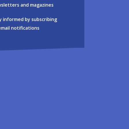
sletters and magazines
y informed by subscribing
email notifications