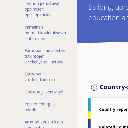
Työhön perustuvan
Building up 
oppimisen
oppisopimukset
education an
Varhainen
ammattikoulutuksesta
lähteminen
Euroopan kansallisten
tutkintojen
viitekehysten luettelo
Euroopan
validointiluettelo
Country-s
Opastus ja kenttätyö
Implementing EU
Country repor
priorities
Ammattikoulutuksen
Related Coun
innovaatio