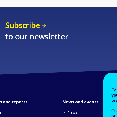
Subscribe
to our newsletter
Ce
yo
pr
s and reports
News and events
Co
s
News
our