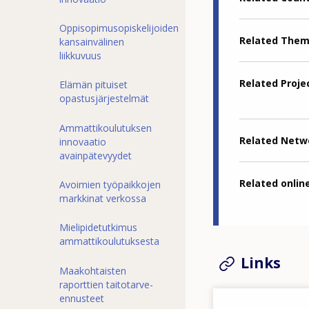
Oppisopimusopiskelijoiden
Related The
kansainvälinen
liikkuvuus
Related Proje
Elämän pituiset
opastusjärjestelmät
Ammattikoulutuksen
Related Netw
innovaatio
avainpätevyydet
Related online
Avoimien työpaikkojen
markkinat verkossa
Mielipidetutkimus
ammattikoulutuksesta
Links
Maakohtaisten
raporttien taitotarve-
ennusteet