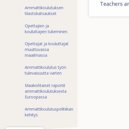
Teachers an
Ammattikoulutuksen
tilastokatsaukset
Opettajien ja
kouluttajien tukeminen
Opettajat ja kouluttajat
muuttuvassa
maailmassa
Ammattikoulutus työn
tulevaisuutta varten
Maakohtaiset raportit
ammattikoulutuksesta
Euroopassa
Ammattikoulutuspolitiikan
kehitys