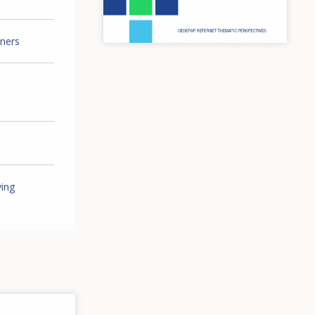
iners
ving