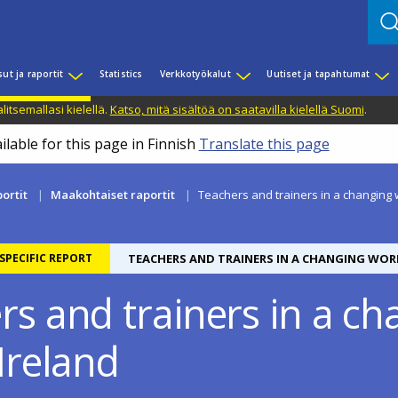
sut ja raportit
Statistics
Verkkotyökalut
Uutiset ja tapahtumat
litsemallasi kielellä.
Katso, mitä sisältöä on saatavilla kielellä Suomi
.
ilable for this page in Finnish
Translate this page
portit
Maakohtaiset raportit
Teachers and trainers in a changing w
PECIFIC REPORT
TEACHERS AND TRAINERS IN A CHANGING WOR
rs and trainers in a ch
Ireland