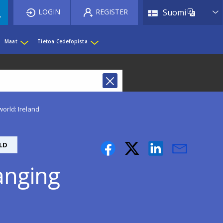
List 
LOGIN
REGISTER
Suomi
Maat
Tietoa Cedefopista
orld: Ireland
LD
anging