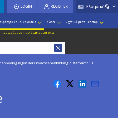
List 
LOGIN
REGISTER
Ελληνικά
καιρότητα και εκδηλώσεις
Χώρες
Σχετικά με το Cedefop
 περιεχόμενο που διατίθεται στα
menbedingungen der Erwachsenenbildung in sterreich/ EU
e