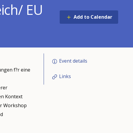
ich/ EU
Add to Calendar
Event details
ngen f?r eine
Links
erer
en Kontext
ser Workshop
nd