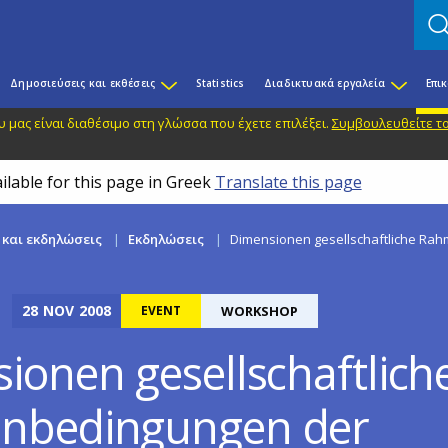
Δημοσιεύσεις και εκθέσεις
Statistics
Διαδικτυακά εργαλεία
Επι
 μας είναι διαθέσιμο στη γλώσσα που έχετε επιλέξει.
Συμβουλευθείτε το
ilable for this page in Greek
Translate this page
 και εκδηλώσεις
Εκδηλώσεις
Dimensionen gesellschaftliche Rah
28
NOV
2008
EVENT
WORKSHOP
ionen gesellschaftlich
nbedingungen der