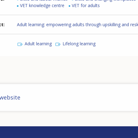
VET knowledge centre
VET for adults
ct
Adult learning: empowering adults through upskilling and reski
Adult learning
Lifelong learning
 website