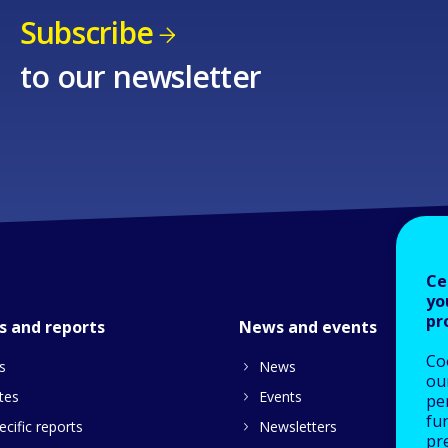
Subscribe
to our newsletter
Ce
yo
pr
s and reports
News and events
Co
s
News
our
tes
Events
pe
fu
cific reports
Newsletters
pre