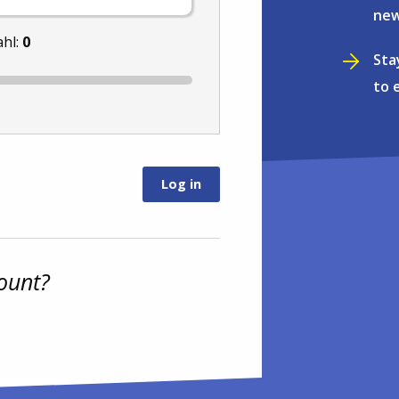
new
ahl:
0
Sta
to 
ount?