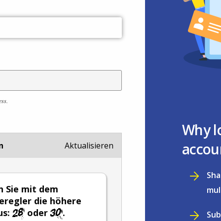
ess.
Why l
accou
n
Aktualisieren
Sha
 Sie mit dem
mul
eregler die höhere
us:
oder
.
Sub