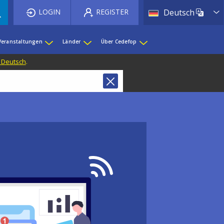
List 
LOGIN
REGISTER
Deutsch
Veranstaltungen
Länder
Über Cedefop
f Deutsch
.