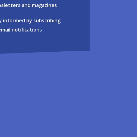
sletters and magazines
y informed by subscribing
email notifications