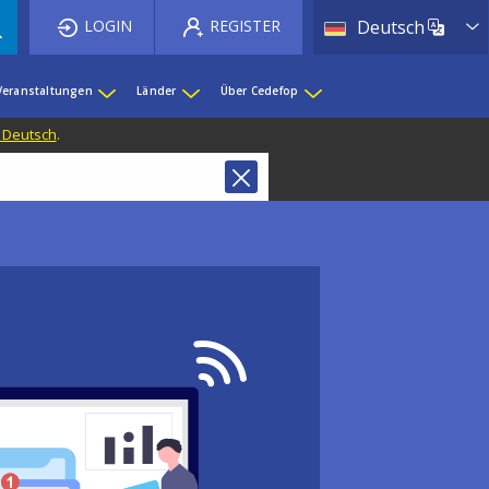
List 
LOGIN
REGISTER
Deutsch
Veranstaltungen
Länder
Über Cedefop
f Deutsch
.