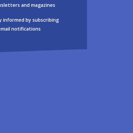
sletters and magazines
y informed by subscribing
email notifications