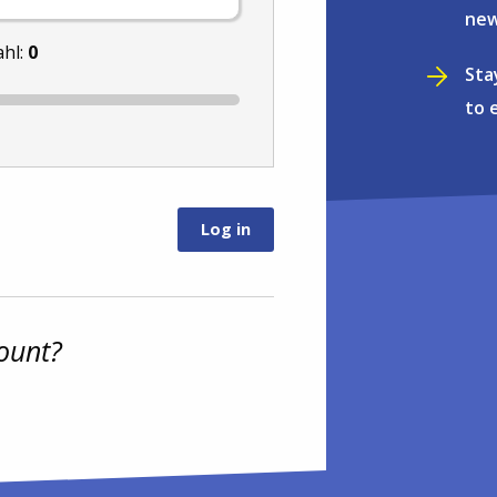
new
ahl:
0
Sta
to 
ount?