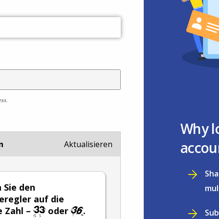
ess.
Why l
accou
n
Aktualisieren
Sha
n Sie den
mul
eregler auf die
 Zahl –
oder
.
Sub