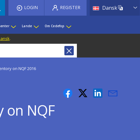
List 
LOGIN
REGISTER
Dansk
enter
Lande
Om Cedefop
 Dansk
.
entory on NQF 2016
ry on NQF