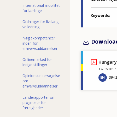
International mobilitet
for lærlinge
Keywords
Ordninger for livslang
vejledning
Nøglekompetencer
Downloa
inden for
erhvervsuddannelser
Onlinemarked for
Hungary 
ledige stillinger
17/02/2017
Opinionsundersøgelse
EN
394.
om
erhvervsuddannelser
Landerapporter om
prognoser for
færdigheder