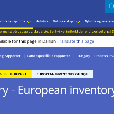
ioner og rapporter
Statistics
Onlineværktøjer
Nyheder og arrangem
ængeligt på det sprog, du valgte.
Se, hvilket indhold der er tilgængeligt på
ilable for this page in Danish
Translate this page
 og rapporter
Landespecifikke rapporter
Hungary - European inv
PECIFIC REPORT
EUROPEAN INVENTORY OF NQF
y - European invento