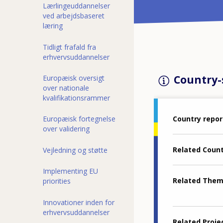
Lærlingeuddannelser
ved arbejdsbaseret
læring
Tidligt frafald fra
erhvervsuddannelser
Country-s
Europæisk oversigt
over nationale
kvalifikationsrammer
Country repor
Europæisk fortegnelse
over validering
Related Coun
Vejledning og støtte
Implementing EU
Related The
priorities
Innovationer inden for
erhvervsuddannelser
Related Proje