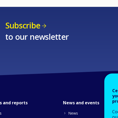
Subscribe
to our newsletter
Ce
yo
pr
s and reports
News and events
Co
s
News
our