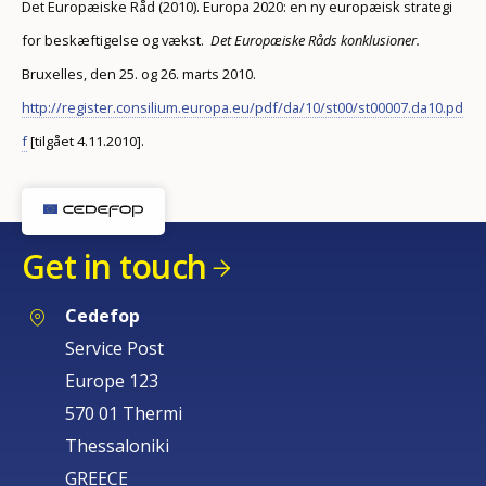
Det Europæiske Råd (2010). Europa 2020: en ny europæisk strategi
for beskæftigelse og vækst.
Det Europæiske Råds konklusioner.
Bruxelles, den 25. og 26. marts 2010.
http://register.consilium.europa.eu/pdf/da/10/st00/st00007.da10.pd
f
[tilgået 4.11.2010].
Get in touch
Cedefop
Service Post
Europe 123
570 01 Thermi
Thessaloniki
GREECE