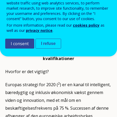
website traffic using web analytics services, to perform
bidrager til gennemførelsen heraf. Agenturet hjælper
market research, to improve site functionality, to remember
your username and preferences. By clicking on the “I
Europa-Kommissionen, EU-medlemsstaterne og
consent” button, you consent to our use of cookies.
arbejdsmarkedets parter med at udvikle relevante
For more information, please read our
cookies policy
as
europæiske erhvervsuddannelsespolitikker.
well as our
privacy notice
.
Cedefop: hjælper med til at udvikle de rette
I consent
I refuse
politikker for at tilvejebringe de rette
kvalifikationer
Hvorfor er det vigtigt?
2
Europas strategi for 2020 (
) er en kanal til intelligent,
bæredygtig og inklusiv økonomisk vækst gennem
viden og innovation, med et mål om en
beskæftigelsesfrekvens på 75 %. Successen af denne
afhænger af den europæiske arbejdsstyrkes