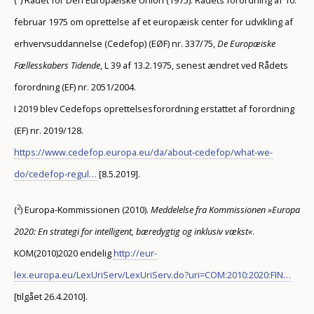
februar 1975 om oprettelse af et europæisk center for udvikling af
erhvervsuddannelse (Cedefop) (EØF) nr. 337/75,
De Europæiske
Fællesskabers Tidende
, L 39 af 13.2.1975, senest ændret ved Rådets
forordning (EF) nr. 2051/2004.
I 2019 blev Cedefops oprettelsesforordning erstattet af forordning
(EF) nr. 2019/128.
https://www.cedefop.europa.eu/da/about-cedefop/what-we-
do/cedefop-regul…
[8.5.2019].
2
(
) Europa-Kommissionen (2010).
Meddelelse fra Kommissionen »Europa
2020: En strategi for intelligent, bæredygtig og inklusiv vækst«
.
KOM(2010)2020 endelig
http://eur-
lex.europa.eu/LexUriServ/LexUriServ.do?uri=COM:2010:2020:FIN…
[tilgået 26.4.2010].