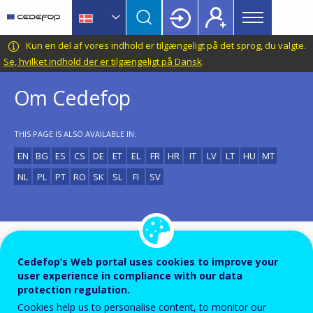
Main
Skip
Skip
to
to
menu
main
language
CEDEFOP
European
Kun en del af vores indhold er tilgængeligt på det sprog, du valgte.
Topbar
content
switcher
Centre
Se, hvilket indhold der er tilgængeligt på Dansk
.
for
Om Cedefop
the
Development
of
THIS PAGE IS ALSO AVAILABLE IN:
Vocational
EN
BG
ES
CS
DE
ET
EL
FR
HR
IT
LV
LT
HU
MT
Training
NL
PL
PT
RO
SK
SL
FI
SV
Cedefop er et af EU's decentrale agenturer. Cedefop,
Cedefop’s Web portal uses cookies to improve your
1
der blev grundlagt (
) i 1975 og har haft hjemsted i
user experience in compliance with our data
Grækenland siden 1995, støtter udviklingen af de
protection regulation.
Cookies help us to personalise content, to monitor our
europæiske erhvervsuddannelsespolitikker og