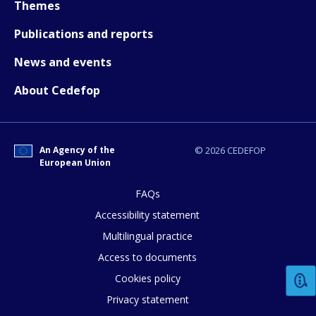
Themes
Publications and reports
News and events
About Cedefop
An Agency of the
© 2026 CEDEFOP
European Union
FAQs
How would you rate the content on th
Accessibility statement
Multilingual practice
Access to documents
Any additional comments or feedback
Cookies policy
page?
Privacy statement