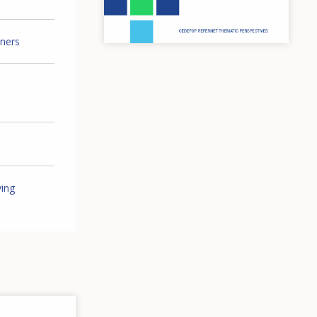
iners
ving