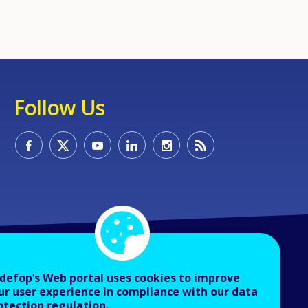
Follow Us
defop’s Web portal uses cookies to improve
ur user experience in compliance with our data
otection regulation.