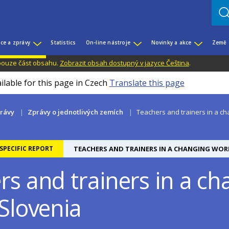
ce a zprávy
Statistics
On-line nástroje
Novinky a akce
Země
 pouze část obsahu.
Zobrazit obsah dostupný v jazyce Čeština
.
ilable for this page in Czech
Translate this page
právy
Zprávy o jednotlivých zemích
Teachers and trainers in a ch
PECIFIC REPORT
TEACHERS AND TRAINERS IN A CHANGING WOR
rs and trainers in a ch
Slovenia