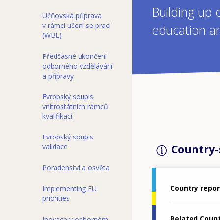
Building up 
Učňovská příprava
v rámci učení se prací
education an
(WBL)
Předčasné ukončení
odborného vzdělávání
a přípravy
Evropský soupis
vnitrostátních rámců
kvalifikací
Evropský soupis
validace
Country-s
Poradenství a osvěta
Country repor
Implementing EU
priorities
Related Coun
Inovace v odborném