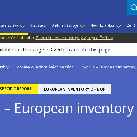
ce a zprávy
Statistics
On-line nástroje
Novinky a akce
Země
 pouze část obsahu.
Zobrazit obsah dostupný v jazyce Čeština
.
ilable for this page in Czech
Translate this page
právy
Zprávy o jednotlivých zemích
Cyprus – European inventory
PECIFIC REPORT
EUROPEAN INVENTORY OF NQF
 – European inventory