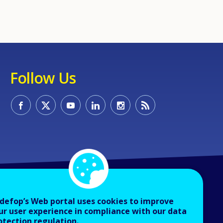
Follow Us
defop’s Web portal uses cookies to improve
ur user experience in compliance with our data
otection regulation.