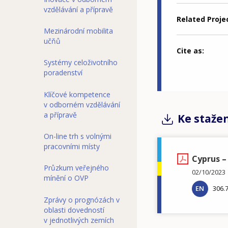
vzdělávání a přípravě
Related Proje
Mezinárodní mobilita
učňů
Cite as
Systémy celoživotního
poradenství
Klíčové kompetence
v odborném vzdělávání
a přípravě
Ke staže
On-line trh s volnými
pracovními místy
Cyprus –
Průzkum veřejného
02/10/2023
mínění o OVP
EN
306.
Zprávy o prognózách v
oblasti dovedností
v jednotlivých zemích