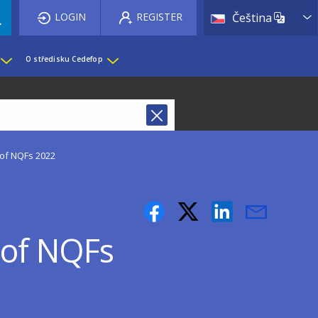
List 
LOGIN
REGISTER
Čeština
O středisku Cedefop
 of NQFs 2022
 of NQFs