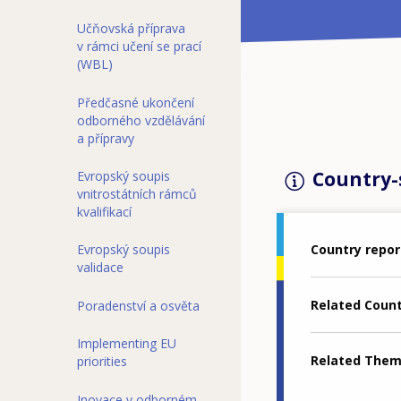
Učňovská příprava
v rámci učení se prací
(WBL)
Předčasné ukončení
odborného vzdělávání
a přípravy
Country-s
Evropský soupis
vnitrostátních rámců
kvalifikací
Country repor
Evropský soupis
validace
Related Coun
Poradenství a osvěta
Implementing EU
Related The
priorities
Inovace v odborném