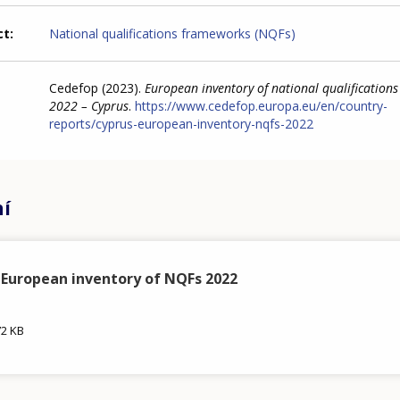
ct
National qualifications frameworks (NQFs)
Cedefop (2023).
European inventory of national qualification
2022 – Cyprus
.
https://www.cedefop.europa.eu/en/country-
reports/cyprus-european-inventory-nqfs-2022
ní
 European inventory of NQFs 2022
72 KB