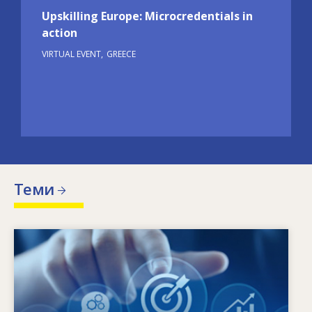
Upskilling Europe: Microcredentials in
action
VIRTUAL EVENT
GREECE
Теми
Image
Кое налага промяна на потребностите от
умения? Какви политики в областта на
уменията могат да преодолеят