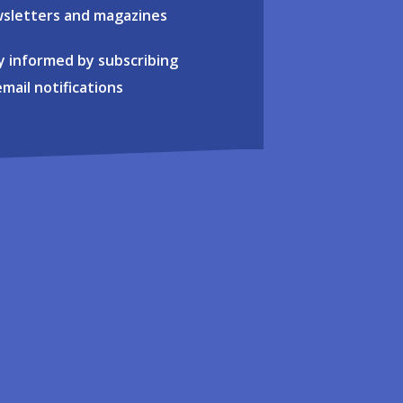
sletters and magazines
y informed by subscribing
email notifications