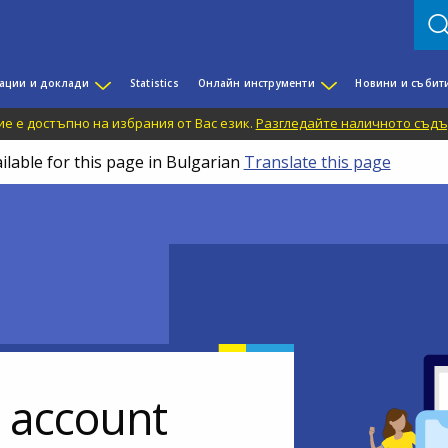
ации и доклади
Statistics
Онлайн инструменти
Новини и събит
е е достъпно на избрания от Вас език.
Разгледайте наличното съдъ
ilable for this page in Bulgarian
Translate this page
r account