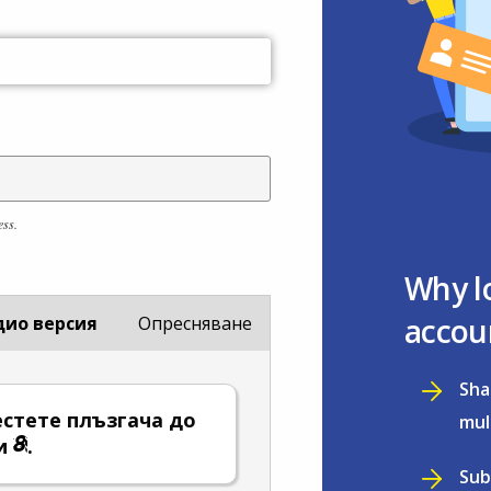
ess.
Why l
accou
дио версия
Опресняване
Sha
стете плъзгача до
mul
и
.
Sub