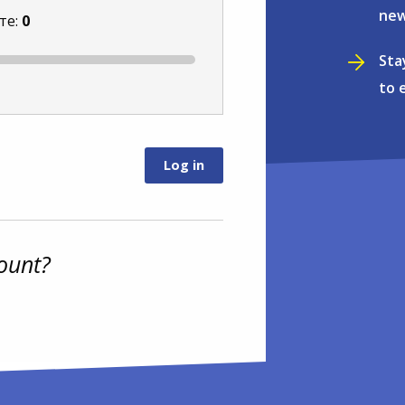
new
те:
0
Sta
to 
ount?