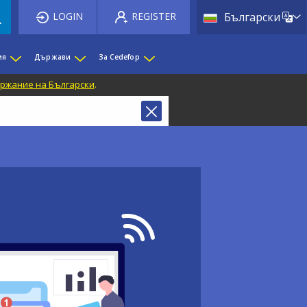
List 
LOGIN
REGISTER
Български
ия
Държави
За Cedefop
ржание на Български
.