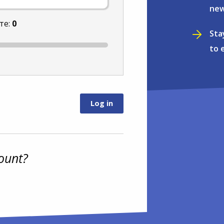
new
те:
0
Sta
to 
ount?