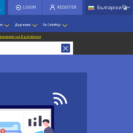
List 
LOGIN
REGISTER
Български
ия
Държави
За Cedefop
ржание на Български
.