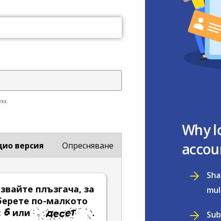
ess.
Why l
accou
дио версия
Опресняване
Sha
звайте плъзгача, за
mul
берете по-малкото
:
или
.
Sub