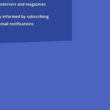
sletters and magazines
y informed by subscribing
email notifications