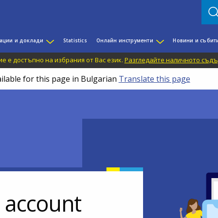
ации и доклади
Statistics
Онлайн инструменти
Новини и събит
е е достъпно на избрания от Вас език.
Разгледайте наличното съдъ
ilable for this page in Bulgarian
Translate this page
r account